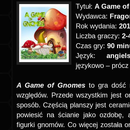
Tytuł:
A Game o
Wydawca:
Frago
Rok wydania:
20
Liczba graczy:
2-
Czas gry:
90 min
Język:
angiel
językowo – prócz
A Game of Gnomes
to gra dość 
względów. Przede wszystkim jest 
sposób. Częścią planszy jest ceram
powiesić na ścianie jako ozdobę,
figurki gnomów. Co więcej została o