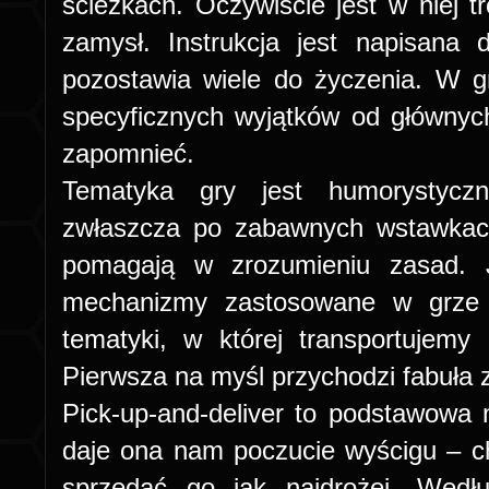
ścieżkach. Oczywiście jest w niej t
zamysł. Instrukcja jest napisana 
pozostawia wiele do życzenia. W gr
specyficznych wyjątków od głównyc
zapomnieć.
Tematyka gry jest humorystyczn
zwłaszcza po zabawnych wstawkach 
pomagają w zrozumieniu zasad. 
mechanizmy zastosowane w grze
tematyki, w której transportujemy
Pierwsza na myśl przychodzi fabuła
Pick-up-and-deliver to podstawowa
daje ona nam poczucie wyścigu – c
sprzedać go jak najdrożej. Wedł