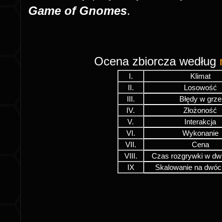
Game of Gnomes
.
Ocena zbiorcza według
I.
Klimat
II.
Losowość
III.
Błędy w grze
IV.
Złożoność
V.
Interakcja
VI.
Wykonanie
VII.
Cena
VIII.
Czas rozgrywki w dw
IX
Skalowanie na dwóc