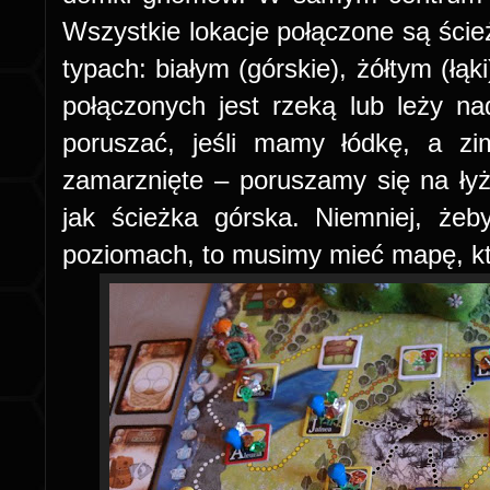
Wszystkie lokacje połączone są ście
typach: białym (górskie), żółtym (łąki
połączonych jest rzeką lub leży n
poruszać, jeśli mamy łódkę, a zi
zamarznięte – poruszamy się na ł
jak ścieżka górska. Niemniej, żeb
poziomach, to musimy mieć mapę, kt