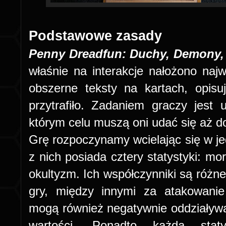
Podstawowe zasady
Penny Dreadfun: Duchy, Demony,
właśnie na interakcje nałożono naj
obszerne teksty na kartach, opisu
przytrafiło. Zadaniem graczy jest u
którym celu muszą oni udać się aż d
Grę rozpoczynamy wcielając się w je
z nich posiada cztery statystyki: mo
okultyzm. Ich współczynniki są różn
gry, między innymi za atakowani
mogą również negatywnie oddziaływać
wartości. Ponadto każda sta