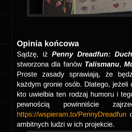
Opinia końcowa
Sądzę, iż
Penny Dreadfun: Duch
stworzona dla fanów
Talismanu
,
M
Proste zasady sprawiają, że będ
każdym gronie osób. Dlatego, jeżeli
kto uwielbia ten rodzaj humoru i teg
pewnością powinniście zaj
https://wspieram.to/PennyDreadfun
o
ambitnych ludzi w ich projekcie.