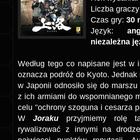
Liczba graczy
Czas gry:
30 
Język:
an
niezależna j
Według tego co napisane jest w i
oznacza podróż do Kyoto. Jednak 
w Japonii odnosiło się do marszu
z ich armiami do wspomnianego m
celu "ochrony szoguna i cesarza 
W
Joraku
przyjmiemy rolę 
rywalizować z innymi na drodz