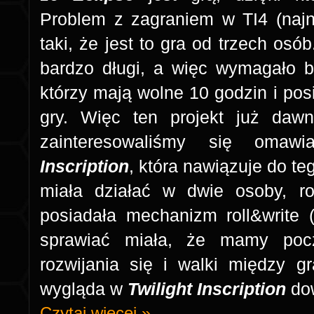
Problem z zagraniem w TI4 (najn
taki, że jest to gra od trzech osó
bardzo długi, a więc wymagało b
którzy mają wolne 10 godzin i po
gry. Więc ten projekt już dawn
zainteresowaliśmy się omaw
Inscription
, która nawiązuje do te
miała działać w dwie osoby, ro
posiadała mechanizm roll&write (
sprawiać miała, że mamy pocz
rozwijania się i walki między g
wygląda w
Twilight Inscription
dow
Czytaj więcej »