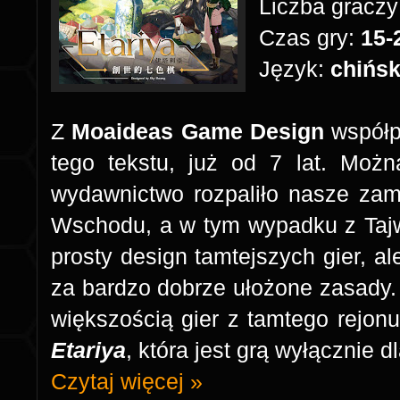
Liczba graczy
Czas gry:
15-
Język:
chińsk
Z
Moaideas Game Design
współp
tego tekstu, już od 7 lat. Możn
wydawnictwo rozpaliło nasze zam
Wschodu, a w tym wypadku z Tajw
prosty design tamtejszych gier, a
za bardzo dobrze ułożone zasady
większością gier z tamtego rejonu
Etariya
, która jest grą wyłącznie 
Czytaj więcej »