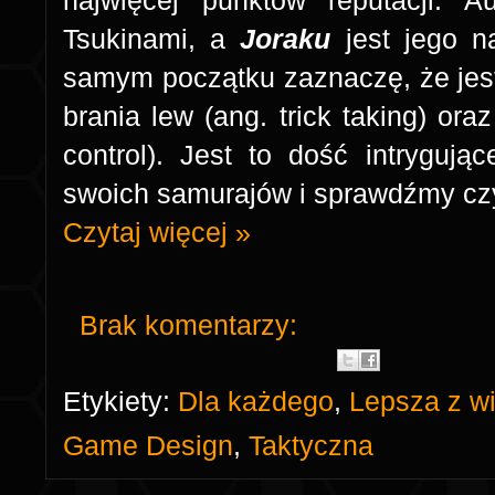
najwięcej punktów reputacji. Au
Tsukinami, a
Joraku
jest jego n
samym początku zaznaczę, że jest
brania lew (ang. trick taking) ora
control). Jest to dość intrygują
swoich samurajów i sprawdźmy c
Czytaj więcej »
Brak komentarzy:
Etykiety:
Dla każdego
,
Lepsza z wi
Game Design
,
Taktyczna