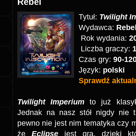
Rebel
Tytuł:
Twilight I
Wydawca:
Rebe
Rok wydania:
2
Liczba graczy:
1
Czas gry:
90-12
Język:
polski
Sprawdź aktualn
Twilight Imperium
to już klasy
Jednak na nasz stół nigdy nie t
pewno nie jest nim tematyka czy
że
Eclipse
jest grą, dzięki kt