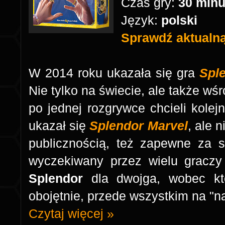
Czas gry:
30 min
Język:
polski
Sprawdź aktualną 
W 2014 roku ukazała się gra
Spl
Nie tylko na świecie, ale także w
po jednej rozgrywce chcieli kolej
ukazał się
Splendor Marvel
, ale 
publicznością, też zapewne za s
wyczekiwany przez wielu gracz
Splendor
dla dwojga, wobec któ
obojętnie, przede wszystkim na "na
Czytaj więcej »