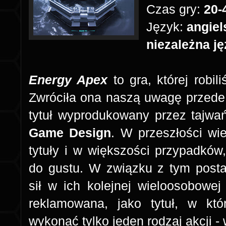
Czas gry:
20-
Język:
angiel
niezależna j
Energy Apex
to gra, której robi
Zwróciła ona naszą uwagę przede 
tytuł wyprodukowany przez tajw
Game Design
. W przeszłości wie
tytuły i w większości przypadkó
do gustu. W związku z tym post
sił w ich kolejnej wieloosobowej
reklamowana, jako tytuł, w kt
wykonać tylko jeden rodzaj akcji -