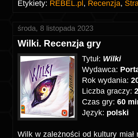
Etykiety:
REBEL.pl
,
Recenzja
,
Str
środa, 8 listopada 2023
Wilki. Recenzja gry
Tytuł:
Wilki
Wydawca:
Port
Rok wydania:
2
Liczba graczy:
Czas gry:
60 m
Język:
polski
Wilk w zależności od kultury miał