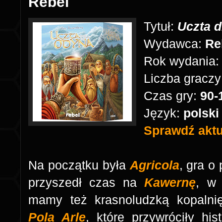
Rebel
Tytuł:
Uczta 
Wydawca:
Re
Rok wydania
Liczba graczy
Czas gry:
90-
Język:
polsk
Sprawdź aktua
Na początku była
Agricola
, gra o
przyszedł czas na
Kawernę
, w 
mamy też krasnoludzką kopalni
Pola Arle
, które przywróciły hi