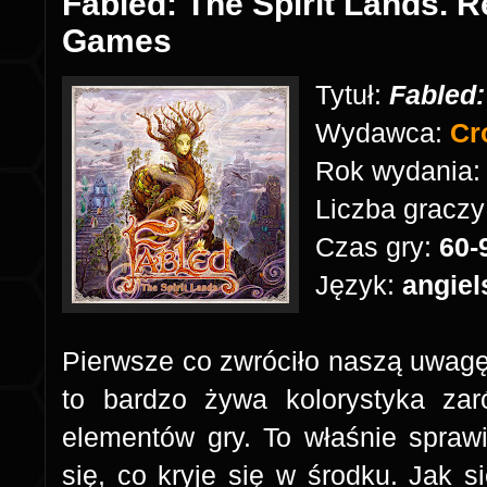
Fabled: The Spirit Lands. 
Games
Tytuł:
Fabled:
Wydawca:
Cr
Rok wydania
Liczba graczy
Czas gry:
60-
Język:
angiel
Pierwsze co zwróciło naszą uwag
to bardzo żywa kolorystyka zar
elementów gry. To właśnie sprawi
się, co kryje się w środku. Jak 