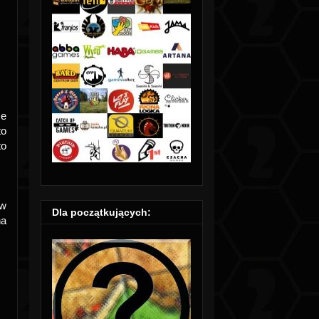
ce
to
to
ów
Dla początkujących:
na