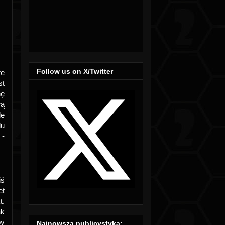
Follow us on X/Twitter
re
st
hę
wą
le
du
 -
iś
et
t.
ak
by
Najnowsza publicystyka: