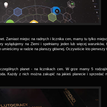
net. Zamiast miejsc na radnych i licznika cen, mamy tu tylko miejs
 gry wylądujemy na Ziemi i spełniamy jeden lub więcej warunków, 
umieścimy w radzie na planszy głównej. Oczywiście kto pierwszy 
zególnych planet - na licznikach cen. W grze mamy 5 rodzaj
 woda. Każdy z nich można zakupić na jakieś planecie i sprzedać 