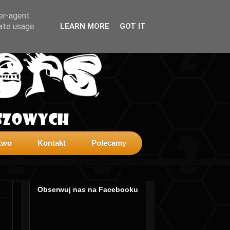
ser-agent
rate usage
LEARN MORE
GOT IT
two
Kontakt
Polecamy
Get your dropdown menu:
profilki
Obserwuj nas na Facebooku