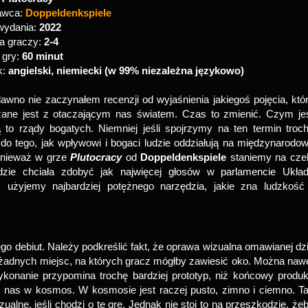
awca:
Doppeldenkspiele
wydania:
2022
a graczy:
2-4
 gry:
60 minut
k:
angielski, niemiecki (w 99% niezależna językowo)
awno nie zaczynałem recenzji od wyjaśnienia jakiegoś pojęcia, któ
zane jest z otaczającym nas światem. Czas to zmienić. Czym je
 to rządy bogatych. Niemniej jeśli spojrzymy na ten termin troc
 do tego, jak wpływowi i bogaci ludzie oddziałują na międzynarodo
onieważ w grze
Plutocracy
od
Doppeldenkspiele
staniemy na cze
będzie chciała zdobyć jak najwięcej głosów w parlamencie Ukła
 użyjemy najbardziej potężnego narzędzia, jakie zna ludzkość
jego debiut. Należy podkreślić fakt, że oprawa wizualna omawianej dz
 żadnych miejsc, na których gracz mógłby zawiesić oko. Można naw
konanie przypomina trochę bardziej prototyp, niż końcowy produk
osi nas w kosmos. W kosmosie jest raczej pusto, zimno i ciemno. T
ne, jeśli chodzi o tę grę. Jednak nie stoi to na przeszkodzie, że