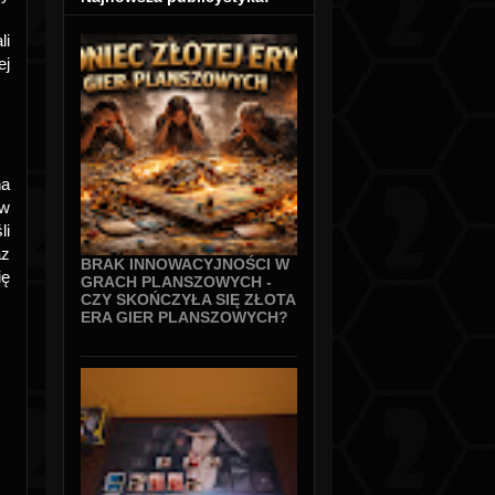
li
ej
na
 w
li
az
BRAK INNOWACYJNOŚCI W
ię
GRACH PLANSZOWYCH -
CZY SKOŃCZYŁA SIĘ ZŁOTA
ERA GIER PLANSZOWYCH?