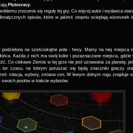
zają
Plutocracy
.
problemu zrozumie się reguły tej gry. Co więcej autor i wydawca stara
limatycznych opisów, które w jakimś stopniu ocieplają wizerunek t
t podzielona na sześciokątne pola - hexy. Mamy na niej miejsca 
słońca. Każda z nich ma swój kolor i pozaznaczane miejsca, gdzie
źć. Co ciekawe Ziemia w tej grze nie jest uznawana za planetę, jeś
a tor czasu, na którym poruszać się będą znaczniki graczy or
eń: rotacja, wybory, zmiana cen. W lewym dolnym rogu znajduje s
ć swoich posłów w trakcie wyborów.