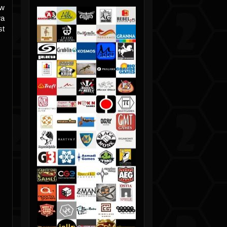
 w
wa
st