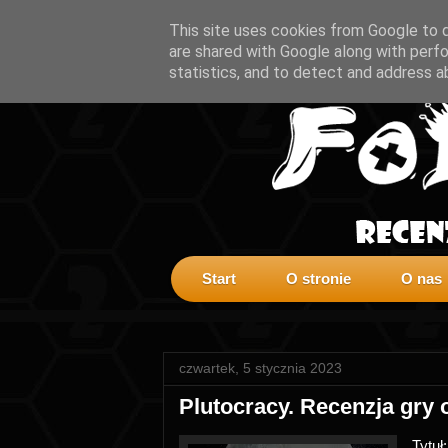
This site uses cookies from Google to de
are shared with Google along with perfo
statistics, and to detect and address a
Start
O stronie
O nas
czwartek, 5 stycznia 2023
Plutocracy. Recenzja gry
Tytuł