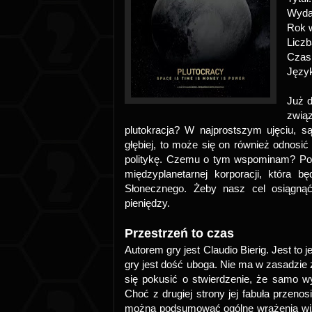
Wyd
Rok 
Liczb
Czas
Języ
Już d
zwią
plutokracja? W najprostszym ujęciu, są
głębiej, to może się on również odnosić
politykę. Czemu o tym wspominam? P
międzyplanetarnej korporacji, która 
Słonecznego. Żeby nasz cel osiągnąć
pieniędzy.
Przestrzeń to czas
Autorem gry jest Claudio Bierig. Jest to 
gry jest dość uboga. Nie ma w zasadzie
się pokusić o stwierdzenie, że samo wy
Choć z drugiej strony jej fabuła przen
można podsumować ogólne wrażenia wizual