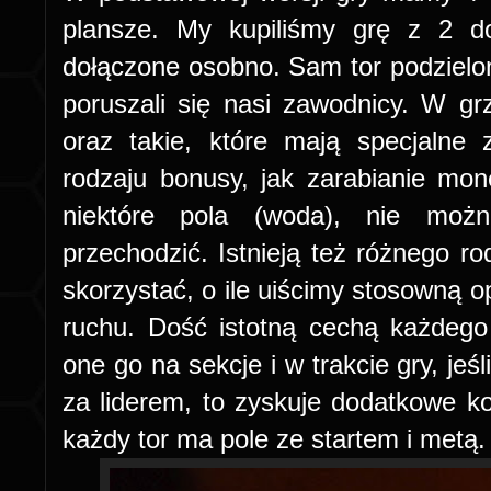
plansze. My kupiliśmy grę z 2 do
dołączone osobno. Sam tor podzielon
poruszali się nasi zawodnicy. W g
oraz takie, które mają specjalne
rodzaju bonusy, jak zarabianie mo
niektóre pola (woda), nie moż
przechodzić. Istnieją też różnego r
skorzystać, o ile uiścimy stosowną 
ruchu. Dość istotną cechą każdego 
one go na sekcje i w trakcie gry, jeś
za liderem, to zyskuje dodatkowe ko
każdy tor ma pole ze startem i metą