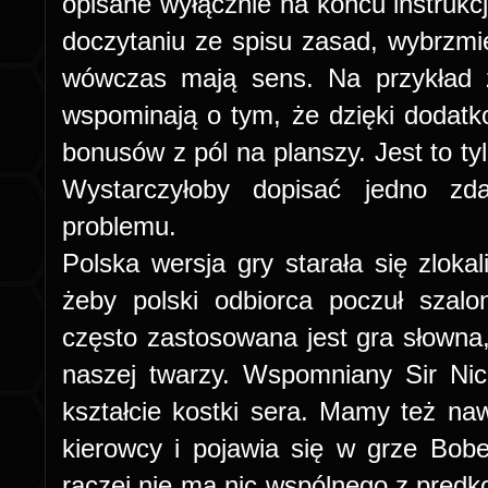
opisane wyłącznie na końcu instrukcj
doczytaniu ze spisu zasad, wybrzmie
wówczas mają sens. Na przykład z
wspominają o tym, że dzięki doda
bonusów z pól na planszy. Jest to tyl
Wystarczyłoby dopisać jedno zd
problemu.
Polska wersja gry starała się zlok
żeby polski odbiorca poczuł szalo
często zastosowana jest gra słown
naszej twarzy. Wspomniany Sir Nic
kształcie kostki sera. Mamy też na
kierowcy i pojawia się w grze Bob
raczej nie ma nic wspólnego z prędk