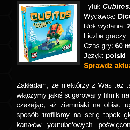
Tytuł:
Cubitos
Wydawca:
Dic
Rok wydania:
Liczba graczy:
Czas gry:
60 
Język:
polski
Sprawdź aktua
Zakładam, że niektórzy z Was też 
włączymy jakiś sugerowany filmik na
czekając, aż ziemniaki na obiad u
sposób trafiliśmy na serię topek g
kanałów youtube'owych poświęc