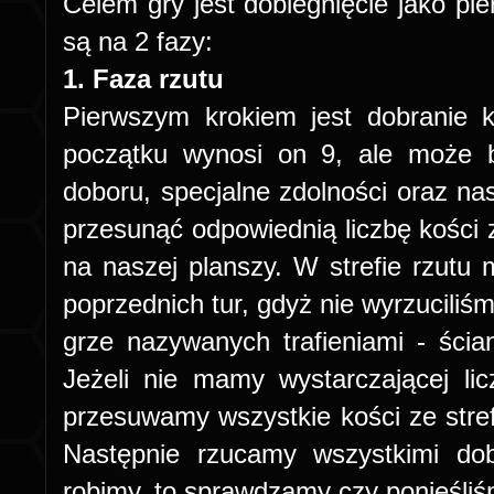
Celem gry jest dobiegnięcie jako pi
są na 2 fazy:
1. Faza rzutu
Pierwszym krokiem jest dobranie k
początku wynosi on 9, ale może 
doboru, specjalne zdolności oraz na
przesunąć odpowiednią liczbę kości z
na naszej planszy. W strefie rzutu 
poprzednich tur, gdyż nie wyrzucili
grze nazywanych trafieniami - ści
Jeżeli nie mamy wystarczającej lic
przesuwamy wszystkie kości ze stref
Następnie rzucamy wszystkimi do
robimy, to sprawdzamy czy ponieśliś