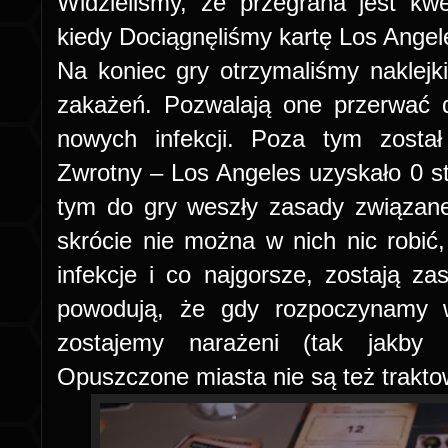
Widzieliśmy, że przegrana jest kwe
kiedy Dociągnęliśmy kartę Los Angel
Na koniec gry otrzymaliśmy naklejki
zakażeń. Pozwalają one przerwać do
nowych infekcji. Poza tym zosta
Zwrotny – Los Angeles uzyskało 0 st
tym do gry weszły zasady związan
skrócie nie można w nich nic robić,
infekcje i co najgorsze, zostają z
powodują, że gdy rozpoczynamy w
zostajemy narażeni (tak jakby 
Opuszczone miasta nie są też traktow