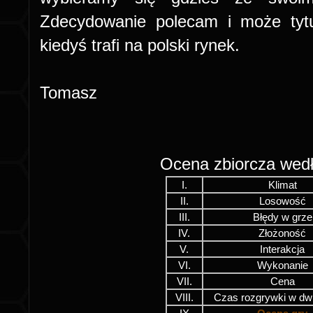
Zdecydowanie polecam i może tytuł
kiedyś trafi na polski rynek.
Tomasz
Ocena zbiorcza wed
I.
Klimat
II.
Losowość
III.
Błędy w grze
IV.
Złożoność
V.
Interakcja
VI.
Wykonanie
VII.
Cena
VIII.
Czas rozgrywki w dw