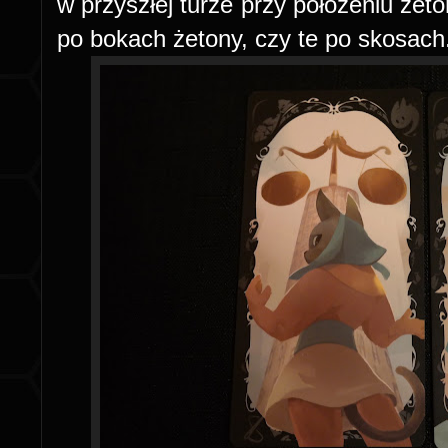
w przyszłej turze przy położeniu że
po bokach żetony, czy te po skosach