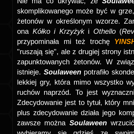
Nie ma co ukrywać, że
Soulaw
skomplikowanego może być w grze, 
żetonów w określonym wzorze. Zary
ona
Kółko i Krzyżyk
i
Othello
(
Rev
przypominała mi też trochę
YINS
"ruszają się", ale z drugiej strony i
zapunktowanych żetonów. W związ
istnieje.
Soulaween
potrafiło skond
lekkiej gry, która mimo wszystko 
ruchów naprzód. To jest wyznaczni
Zdecydowanie jest to tytuł, który m
plus zdecydowanie działa jego kom
zawsze można
Soulaween
wrzuci
wybieramy się gdzieś ze swoim