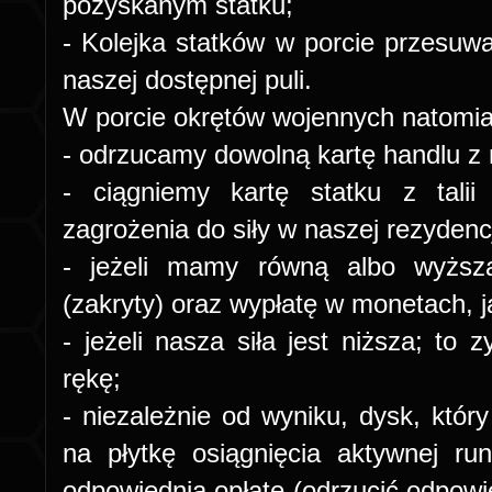
pozyskanym statku;
- Kolejka statków w porcie przesuw
naszej dostępnej puli.
W porcie okrętów wojennych natomi
- odrzucamy dowolną kartę handlu z 
- ciągniemy kartę statku z tali
zagrożenia do siły w naszej rezydenc
- jeżeli mamy równą albo wyższą
(zakryty) oraz wypłatę w monetach, 
- jeżeli nasza siła jest niższa; to 
rękę;
- niezależnie od wyniku, dysk, któr
na płytkę osiągnięcia aktywnej ru
odpowiednią opłatę (odrzucić odpowi