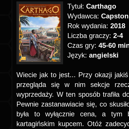
Tytuł:
Carthago
Wydawca:
Capsto
Rok wydania:
2018
Liczba graczy:
2-4
Czas gry:
45-60 mi
Język:
angielski
Wiecie jak to jest... Przy okazji ja
przegląda się w nim sekcje rzec
wyprzedaży. W ten sposób trafiła 
Pewnie zastanawiacie się, co skusił
była to wyłącznie cena, a tym b
kartagińskim kupcem. Otóż zadecy