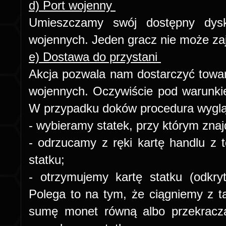
d) Port wojenny
Umieszczamy swój dostępny dys
wojennych. Jeden gracz nie może za
e) Dostawa do przystani
Akcja pozwala nam dostarczyć towa
wojennych. Oczywiście pod warunk
W przypadku doków procedura wyglą
- wybieramy statek, przy którym zna
- odrzucamy z ręki kartę handlu z
statku;
- otrzymujemy kartę statku (odkr
Polega to na tym, że ciągniemy z ta
sumę monet równą albo przekracza