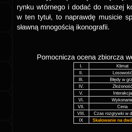
rynku wtórnego i dodać do naszej kole
w ten tytuł, to naprawdę musicie sp
sławną mnogością ikonografii.
Pomocnicza ocena zbiorcza 
I.
Klimat
II.
Losowoś
III.
Błędy w gr
IV.
Złożonoś
V.
Interakcja
VI.
Wykonani
VII.
Cena
VIII.
Czas rozgrywki w 
IX
Skalowanie na dwó