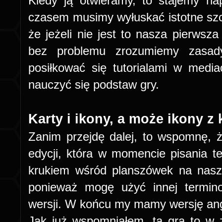
Kiedy ją otwieramy, to stajemy nap
czasem musimy wyłuskać istotne szcz
że jeżeli nie jest to nasza pierwsz
bez problemu zrozumiemy zasa
posiłkować się tutorialami w medi
nauczyć się podstaw gry.
Karty i ikony, a może ikony z
Zanim przejdę dalej, to wspomnę, że
edycji, która w momencie pisania te
krukiem wśród planszówek na nas
ponieważ mogę użyć innej terminol
wersji. W końcu my mamy wersję an
Jak już wspomniałem, ta gra to w 