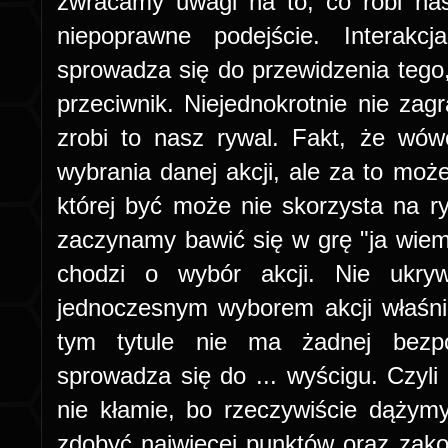
zwracamy uwagi na to, co robi nas
niepoprawne podejście. Interak
sprowadza się do przewidzenia tego, 
przeciwnik. Niejednokrotnie nie zag
zrobi to nasz rywal. Fakt, że wó
wybrania danej akcji, ale za to moż
której być może nie skorzysta na r
zaczynamy bawić się w grę "ja wiem, 
chodzi o wybór akcji. Nie ukry
jednoczesnym wyborem akcji właśn
tym tytule nie ma żadnej bezpoś
sprowadza się do ... wyścigu. Czyli
nie kłamie, bo rzeczywiście dążymy
zdobyć najwięcej punktów oraz zak