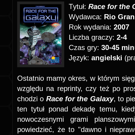
Tytuł:
Race for the
Wydawca:
Rio Gra
Rok wydania:
2007
Liczba graczy:
2-4
Czas gry:
30-45 mi
Język:
angielski
(pr
Ostatnio mamy okres, w którym sięga
względu na reprinty, czy też po pros
chodzi o
Race for the Galaxy
, to p
ten tytuł ponad dekadę temu, kie
nowoczesnymi grami planszowy
powiedzieć, że to "dawno i niepraw