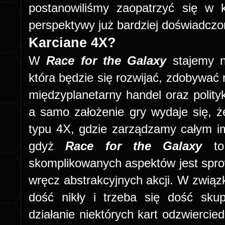
postanowiliśmy zaopatrzyć się w 
perspektywy już bardziej doświadczo
Karciane 4X?
W
Race for the Galaxy
stajemy na
która będzie się rozwijać, zdobywać
międzyplanetarny handel oraz polity
a samo założenie gry wydaje się, że
typu 4X, gdzie zarządzamy całym i
gdyż
Race for the Galaxy
to 
skomplikowanych aspektów jest spr
wręcz abstrakcyjnych akcji. W związk
dość nikły i trzeba się dość sku
działanie niektórych kart odzwiercied