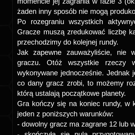
momencie jej zagrania w fazie 3 (okr
żaden inny sposób nie mogą produk
Po rozegraniu wszystkich aktywny
Gracze muszą zredukować liczbę ka
przechodzimy do kolejnej rundy.
Jak zapewne zauważyliście, nie 
graczu. Otóż wszystkie rzecz
wykonywane jednocześnie. Jednak j
co dany gracz zrobi, to możemy roz
którą ustalają początkowe planety.
Gra kończy się na koniec rundy, w kt
jeden z poniższych warunków:
- dowolny gracz ma zagrane 12 lub w
- skończyła się pula przygotowa