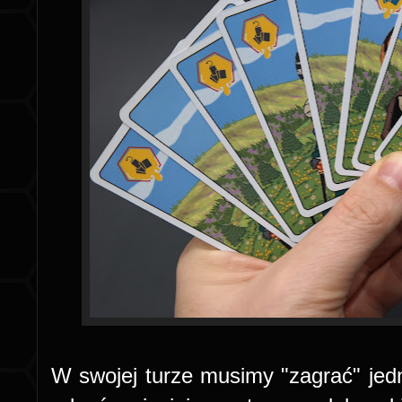
W swojej turze musimy "zagrać" jedn