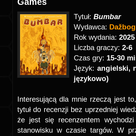
Games
Tytuł:
Bumbar
Wydawca:
Dažbog
Rok wydania:
202
Liczba graczy:
2-6
Czas gry:
15-30 m
Język:
angielski, 
językowo)
Interesującą dla mnie rzeczą jest to
tytuł do recenzji bez uprzedniej wied
że jest się recenzentem wychodzi
stanowisku w czasie targów. W p