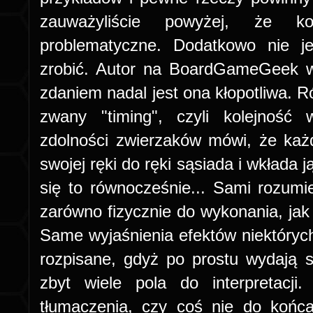
zauważyliście powyżej, że k
problematyczne. Dodatkowo nie j
zrobić. Autor na BoardGameGeek w
zdaniem nadal jest ona kłopotliwa. R
zwany "timing", czyli kolejność
zdolności zwierzaków mówi, że każ
swojej ręki do ręki sąsiada i wkłada 
się to równocześnie... Sami rozumie
zarówno fizycznie do wykonania, j
Same wyjaśnienia efektów niektórych
rozpisane, gdyż po prostu wydają s
zbyt wiele pola do interpretacj
tłumaczenia, czy coś nie do końc