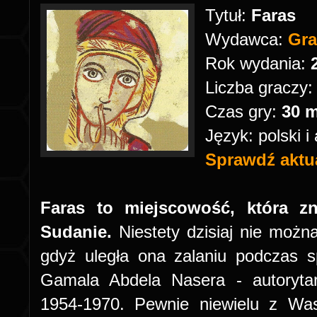
Tytuł:
Faras
Wydawca:
Gr
Rok wydania:
Liczba graczy
Czas gry:
30 m
Język: polski i 
Sprawdź aktua
Faras to miejscowość, która z
Sudanie.
Niestety dzisiaj nie możn
gdyż uległa ona zalaniu podczas s
Gamala Abdela Nasera - autoryta
1954-1970. Pewnie niewielu z Wa