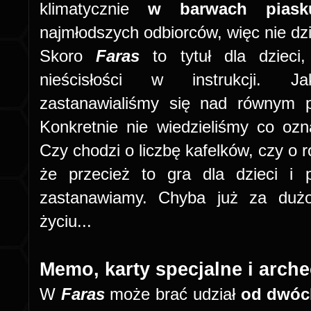
klimatycznie
w barwach piask
najmłodszych odbiorców, więc nie dzi
Skoro
Faras
to tytuł dla dziec
nieścisłości w instrukcji. J
zastanawialiśmy się nad równym p
Konkretnie nie wiedzieliśmy co oz
Czy chodzi o liczbę kafelków, czy o r
że przecież to gra dla dzieci i
zastanawiamy. Chyba już za dużo
życiu...
Memo, karty specjalne i arche
W
Faras
może brać udział
od dwóch