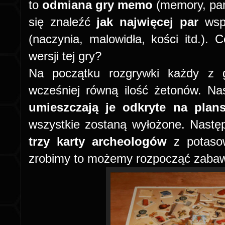
to
odmiana gry memo
(memory, pam
się znaleźć
jak najwięcej par
wspo
(naczynia, malowidła, kości itd.). 
wersji tej gry?
Na początku rozgrywki każdy z 
wcześniej równą ilość żetonów. N
umieszczają je odkryte na plan
wszystkie zostaną wyłożone. Nastę
trzy karty archeologów
z potasowa
zrobimy to możemy rozpocząć zaba