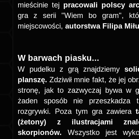
mieścinie tej
pracowali polscy ar
gra z serii "Wiem bo gram", któ
miejscowości,
autorstwa Filipa Mił
W barwach piasku...
W pudelku z grą znajdziemy
sol
planszę.
Zdziwił mnie fakt, że jej ob
stronę, jak to zazwyczaj bywa w 
żaden sposób nie przeszkadza t
rozgrywki. Poza tym gra zawiera
(żetony) z ilustracjami znal
skorpionów.
Wszystko jest wykona