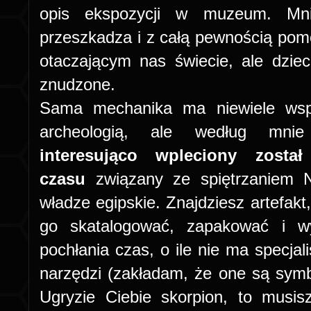
opis ekspozycji w muzeum. Mn
przeszkadza i z całą pewnością pom
otaczającym nas świecie, ale dzi
znudzone.
Sama mechanika ma niewiele wsp
archeologią, ale według mn
interesująco wpleciony został
czasu
związany ze spiętrzaniem N
władze egipskie. Znajdziesz artefakt,
go skatalogować, zapakować i w
pochłania czas, o ile nie ma specjal
narzędzi (zakładam, że one są symb
Ugryzie Ciebie skorpion, to musi