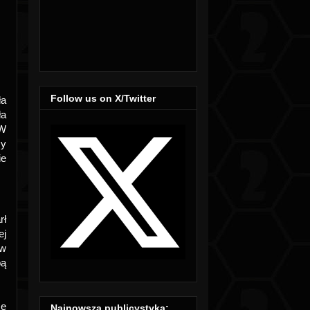
Follow us on X/Twitter
ła
ła
 W
zy
ie
rł
ej
ów
bą
że
Najnowsza publicystyka: