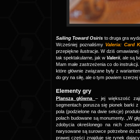
Sailing Toward Osiris
to druga gra wy
Wcześniej poznaliśmy
Valeria: Card 
przepiękne ilustracje. W dziś omawianej
tak spektakularne, jak w
Valerii
, ale są 
Mam małe zastrzeżenia co do instrukcji. 
które głównie związane były z wariante
do gry na siłę, ale o tym powiem szerze
Elementy gry
Plansza główna
– jej większość zaj
segmentach porusza się pionek barki z c
pola (podzielone na dwie sekcje) produk
polach budowane są monumenty. „W głęb
zdobycia określonego na nich zestaw
narysowane są surowce potrzebne do zb
prawej części znajduje się rynek dają