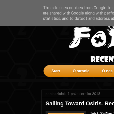
This site uses cookies from Google to de
are shared with Google along with perfo
statistics, and to detect and address a
Start
O stronie
O nas
poniedziałek, 1 października 2018
Sailing Toward Osiris. Re
Tytuł:
Sailing