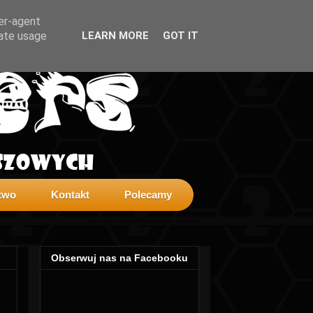
ser-agent
rate usage
LEARN MORE
GOT IT
two
Kontakt
Polecamy
Get your dropdown menu:
profilki
Obserwuj nas na Facebooku