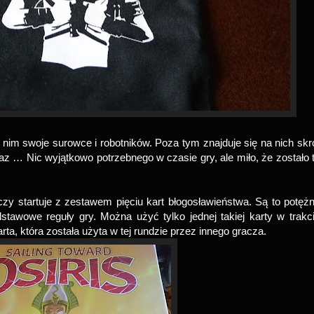
nim swoje surowce i robotników. Poza tym znajduje się na nich skr
az … Nic wyjątkowo potrzebnego w czasie gry, ale miło, że zostało 
zy startuje z zestawem pięciu kart błogosławieństwa. Są to potęż
stawowe reguły gry. Można użyć tylko jednej takiej karty w trakc
arta, która została użyta w tej rundzie przez innego gracza.