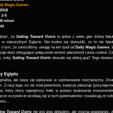
ily Magic Games
2018
:
2-5
90 minut
ski
dzieć, że
Sailing Toward Osiris
to jedna z wielu gier, której fabu
 w starożytnym Egipcie. Nie trudno się domyślić, że to nie fabu
o tym, że zwróciliśmy uwagę na ten tytuł od
Daily Magic Games
.
puje dość intrygujące połączenie worker placement i area control. C
o, żeby
Sailing Toward Osiris
okazało się dobrą grą? Tego dowiec
by Egiptu
ryginalna, ale stara się wpisywać w zastosowane mechanizmy. Zma
m. Z racji tego, że nie miał potomków, tradycja nakazuje (przynajmni
rów, który złoży największy hołd, w postaci budowania monument
acze oczywiście wcielają się w tych gubernatorów i rywalizują ze so
ęstwa…
ling Toward Osiris
nie jest jego debiutem, ale można powiedzieć, 