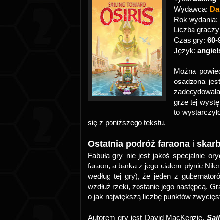
Wydawca:
Da
Rok wydania:
Liczba graczy
Czas gry:
60-
Język:
angiel
Można powie
osadzona jest
zadecydowała 
grze tej wystę
to wystarczył
się z poniższego tekstu.
Ostatnia podróż faraona i skar
Fabuła gry nie jest jakoś specjalnie o
faraon, a barka z jego ciałem płynie Nile
według tej gry), że jeden z gubernato
wzdłuż rzeki, zostanie jego następcą. Gr
o jak największą liczbę punktów zwyci
Autorem gry jest David MacKenzie.
Sai