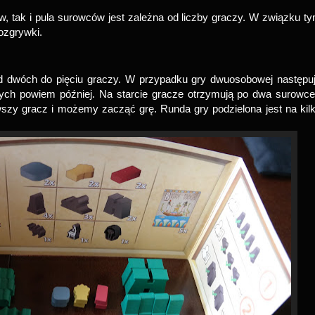
ów, tak i pula surowców jest zależna od liczby graczy. W związku t
ozgrywki.
 dwóch do pięciu graczy. W przypadku gry dwuosobowej następu
ych powiem później. Na starcie gracze otrzymują po dwa surowce
rwszy gracz i możemy zacząć grę. Runda gry podzielona jest na kil