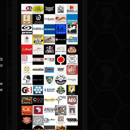
ót
to
ne
ie