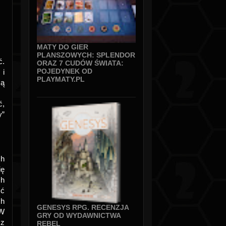
MATY DO GIER
PLANSZOWYCH: SPLENDOR
ć.
ORAZ 7 CUDÓW ŚWIATA:
POJEDYNEK OD
 i
PLAYMATY.PL
są
ć,
y”
ch
ię
ch
ść
ch
GENESYS RPG. RECENZJA
 W
GRY OD WYDAWNICTWA
 z
REBEL