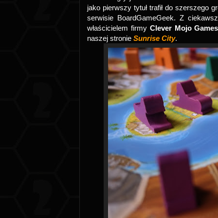
jako pierwszy tytuł trafił do szerszego
serwisie BoardGameGeek. Z ciekawszyc
właścicielem firmy
Clever Mojo Game
naszej stronie
Sunrise City
.