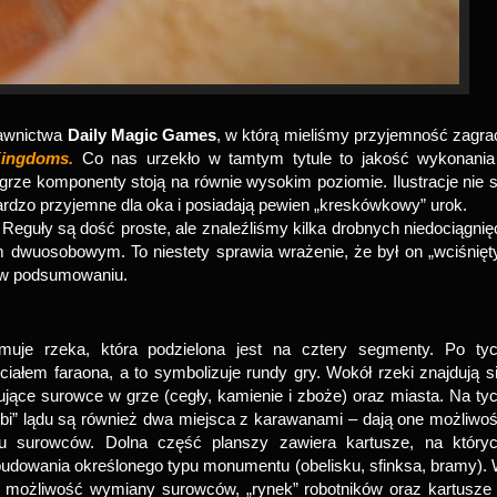
dawnictwa
Daily Magic Games
, w którą mieliśmy przyjemność zagra
Kingdoms.
Co nas urzekło w tamtym tytule to jakość wykonania
 grze komponenty stoją na równie wysokim poziomie. Ilustracje nie 
bardzo przyjemne dla oka i posiadają pewien „kreskówkowy” urok.
Reguły są dość proste, ale znaleźliśmy kilka drobnych niedociągnię
m dwuosobowym. To niestety sprawia wrażenie, że był on „wciśnięt
j w podsumowaniu.
muje rzeka, która podzielona jest na cztery segmenty. Po ty
iałem faraona, a to symbolizuje rundy gry. Wokół rzeki znajdują s
ujące surowce w grze (cegły, kamienie i zboże) oraz miasta. Na ty
i” lądu są również dwa miejsca z karawanami – dają one możliwo
u surowców. Dolna część planszy zawiera kartusze, na który
udowania określonego typu monumentu (obelisku, sfinksa, bramy).
cy możliwość wymiany surowców, „rynek” robotników oraz kartusze