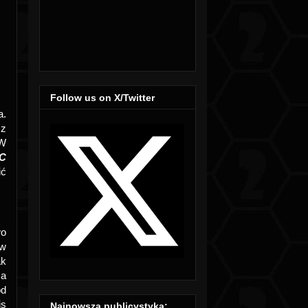
Follow us on X/Twitter
a.
 z
 W
C
ić
wo
 w
ak
za
od
is
Najnowsza publicystyka: