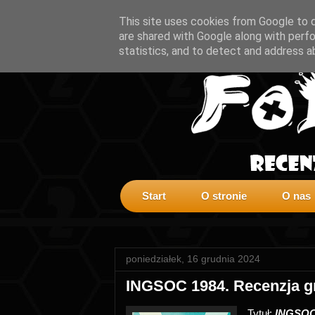
This site uses cookies from Google to de
are shared with Google along with perfo
statistics, and to detect and address a
Start
O stronie
O nas
poniedziałek, 16 grudnia 2024
INGSOC 1984. Recenzja 
Tytuł:
INGSOC