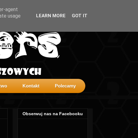
ser-agent
rate usage
LEARN MORE
GOT IT
two
Kontakt
Polecamy
Get your dropdown menu:
profilki
Obserwuj nas na Facebooku