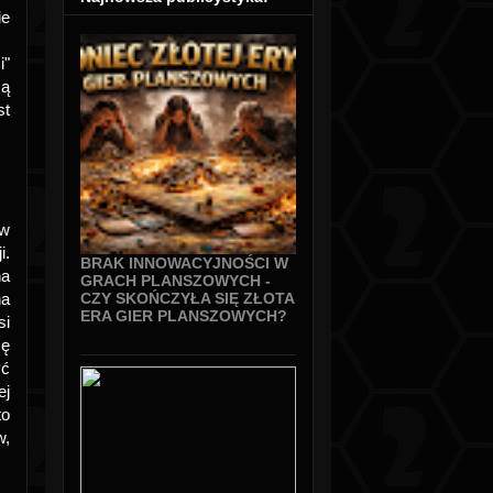
ie
i"
są
st
 w
i.
BRAK INNOWACYJNOŚCI W
na
GRACH PLANSZOWYCH -
na
CZY SKOŃCZYŁA SIĘ ZŁOTA
ERA GIER PLANSZOWYCH?
si
mę
yć
ej
to
w,