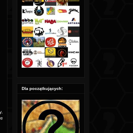
Dla początkujących:
y.
we