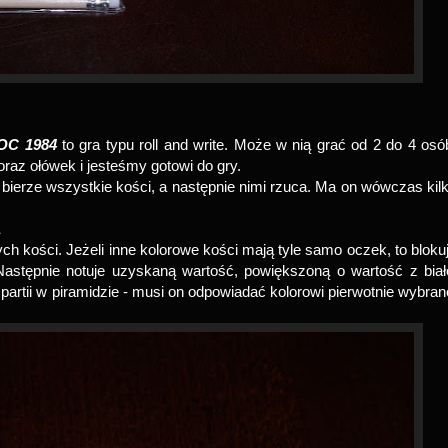
OC 1984
to gra typu roll and write. Może w nią grać od 2 do 4 osó
raz ołówek i jesteśmy gotowi do gry.
 bierze wszystkie kości, a następnie nimi rzuca. Ma on wówczas kil
ą
h kości. Jeżeli inne kolorowe kości mają tyle samo oczek, to bloku
Następnie notuje uzyskaną wartość, powiększoną o wartość z biał
artii w piramidzie - musi on odpowiadać kolorowi pierwotnie wybran