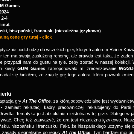
M Games
2024
:
2-4
minut
ński, hiszpański, francuski (niezależna językowo)
lną cenę gry tutaj - click
tycznie podchodzę do wszelkich gier, których autorem Reiner Knizi
r ten ma swoją zasłużoną renomę, ale prawda jest taka, że żaden
nie przypadł nam do gustu na tyle, żeby zostać w naszej kolekcji.
ym kiedy
GDM Games
zaproponowało mi zrecenzowanie
INGSO
nadal się łudziłem, że znajdę grę tego autora, która pozwoli zmien
gierki
aptacja gry
At The Office
, za którą odpowiedzialne jest wydawnict
 - zamiast rekrutacji kadry pracowniczej, rekrutujemy do Partii
wella. Tematyka jest absolutnie nieistotna w tej grze. Dlatego w j
zywać. Chcę też zauważyć, że gra jest niezależna językowo. Nas
lońsku, hiszpańsku i francusku. Fakt, że hiszpańskiego uczymy się 
ć zasady sięgnęliśmy po reguły
At The Office
. Tym bardziej mój op