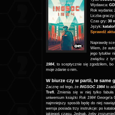
Wydawca:
GD
Rok wydania:
Liczba graczy
Czas gry:
30 
Język:
katalo
Sprawdź aktua
Naprawdę scep
Wiem, że auto
jego tytułów 
związku z t
1984
, to sceptycznie się zgodziłem, bo 
moje zdanie o nim.
W biurze czy w partii, te same 
Zacznę od tego, że
INGSOC 1984
to ad
Trefl
. Zmienia się w niej tylko fabuła
uniwersum książki
Rok 1984
George'a Or
najmniejszy sposób będę do niej nawią
wersja posiada trzy instrukcje: po kata
jakiegoś czasu. Jednak, żeby zrozumie