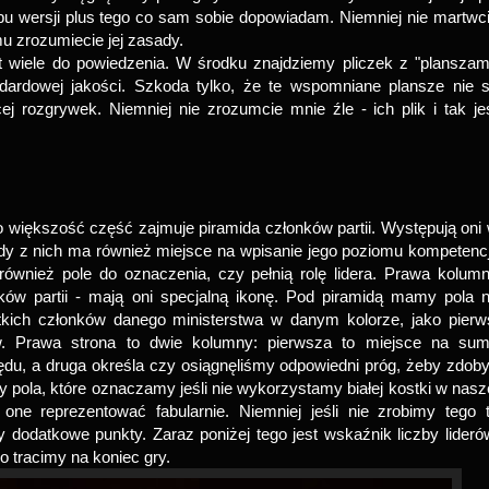
obu wersji plus tego co sam sobie dopowiadam. Niemniej nie martwc
emu zrozumiecie jej zasady.
iele do powiedzenia. W środku znajdziemy pliczek z "planszam
ndardowej jakości. Szkoda tylko, że te wspomniane plansze nie 
ej rozgrywek. Niemniej nie zrozumcie mnie źle - ich plik i tak je
o większość część zajmuje piramida członków partii. Występują oni
żdy z nich ma również miejsce na wpisanie jego poziomu kompetencj
ównież pole do oznaczenia, czy pełnią rolę lidera. Prawa kolum
ów partii - mają oni specjalną ikonę. Pod piramidą mamy pola 
kich członków danego ministerstwa w danym kolorze, jako pierw
. Prawa strona to dwie kolumny: pierwsza to miejsce na su
zędu, a druga określa czy osiągnęliśmy odpowiedni próg, żeby zdob
 pola, które oznaczamy jeśli nie wykorzystamy białej kostki w nasz
ne reprezentować fabularnie. Niemniej jeśli nie zrobimy tego 
 dodatkowe punkty. Zaraz poniżej tego jest wskaźnik liczby lideró
o tracimy na koniec gry.