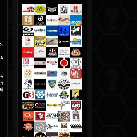
b.
ka
je
ej
ej