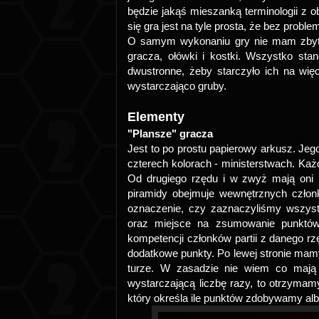
będzie jakąś mieszanką terminologii z 
się gra jest na tyle prosta, że bez probl
O samym wykonaniu gry nie mam zbyt w
gracza, ołówki i kostki. Wszystko sta
dwustronne, żeby starczyło ich na więc
wystarczająco gruby.
Elementy
"Plansze" gracza
Jest to po prostu papierowy arkusz. Jeg
czterech kolorach - ministerstwach. Ka
Od drugiego rzędu i w zwyż mają oni r
piramidy obejmuje wewnętrznych członk
oznaczenie, czy zaznaczyliśmy wszyst
oraz miejsce na zsumowanie punktów
kompetencji członków partii z danego r
dodatkowe punkty. Po lewej stronie mamy
turze. W zasadzie nie wiem co mają o
wystarczającą liczbę razy, to otrzymamy
który określa ile punktów zdobywamy alb