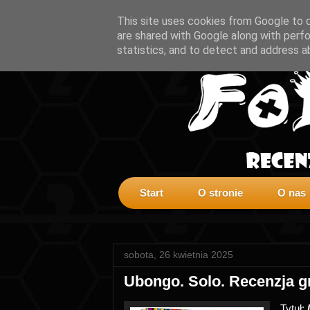
This site uses cookies from Google to de
are shared with Google along with perfo
statistics, and to detect and address a
Start
O stronie
O nas
sobota, 26 kwietnia 2025
Ubongo. Solo. Recenzja 
Tytuł: