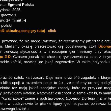
wca:
Egmont Polska
ydania:
2025
 graczy:
1
gry:
1+ minut :-)
:
polski
ź aktualną cenę gry tutaj - click
przyznać, że nie mogę uwierzyć, że recenzujemy już trzecią grę
erii. Mieliśmy okazję przetestować grę podstawową, czyli
Ubong
k pierwszą styczność z tym rodzajem gier mieliśmy przy okaz
go 3-D
. Czasem jednak nie chce się rywalizować na czas z inny
 sobie kafelki, rozwiązując jakąś zagwozdkę. W takim przypadku
o aż 50 sztuk, kart zadań. Daje nam to aż 546 zagadek, z który
kilka opcji, a rozumiem przez to fakt, że możemy do niej podej
ektóre też mają jakieś specjalne zasady, które na przykład mo
ułożyć dany kafelek. Natomiast jeśli chodzi o same kafelki, to ma
we, "kwadratowe" znane z podstawowego
Ubongo
. Do tego mamy t
sałem w cudzysłowie te płaskie figury geometryczne, ponieważ t
awowego kształtu.