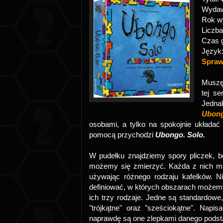
Wyda
Rok w
Liczba
Czas 
Język
Sprawd
Muszę 
tej s
Jedna
Ubon
osobami, a tylko na spokojnie układać
pomocą przychodzi
Ubongo. Solo.
W pudełku znajdziemy spory pliczek, b
możemy się zmierzyć. Każda z nich ma 
używając różnego rodzaju kafelków. Ni
definiować, w których obszarach możemy 
ich trzy rodzaje. Jedne są standardo
"trójkątne" oraz "sześciokątne". Napi
naprawdę są one zlepkami danego podst