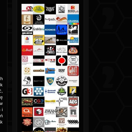
ch
ek
ć,
tę
 w
 i
eń
ak