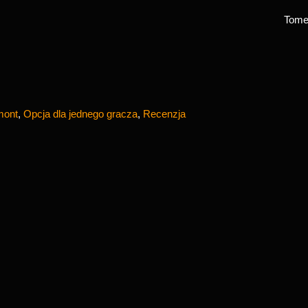
Tom
mont
,
Opcja dla jednego gracza
,
Recenzja