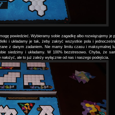
mogę powiedzieć. Wybieramy sobie zagadkę albo rozwiązujemy je 
afelki i układamy je tak, żeby zakryć wszystkie pola i jednocześn
ązane z danym zadaniem. Nie mamy limitu czasu i maksymalnej l
 sobie siedzimy i układamy. W 100% bezstresowo. Chyba, że sa
ę nałożyć, ale to już zależy wyłącznie od nas i naszego podejścia.