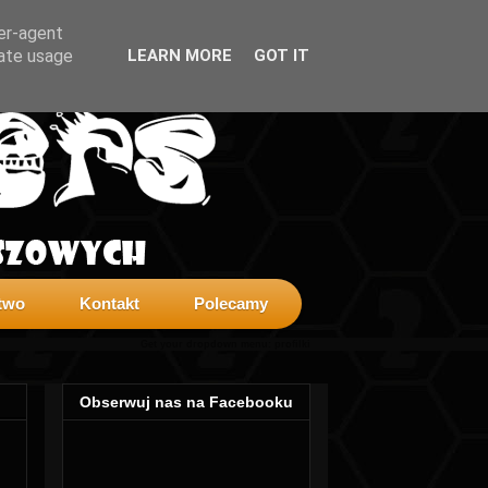
ser-agent
rate usage
LEARN MORE
GOT IT
two
Kontakt
Polecamy
Get your dropdown menu:
profilki
Obserwuj nas na Facebooku