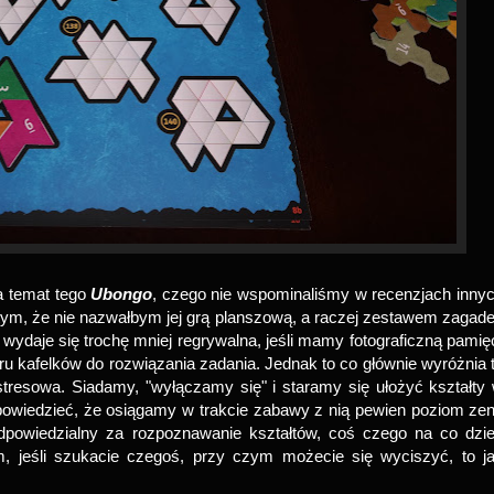
a temat tego
Ubongo
, czego nie wspominaliśmy w recenzjach inny
ym, że nie nazwałbym jej grą planszową, a raczej zestawem zagad
wydaje się trochę mniej regrywalna, jeśli mamy fotograficzną pamię
 kafelków do rozwiązania zadania. Jednak to co głównie wyróżnia 
zstresowa. Siadamy, "wyłączamy się" i staramy się ułożyć kształty
owiedzieć, że osiągamy w trakcie zabawy z nią pewien poziom zen
powiedzialny za rozpoznawanie kształtów, coś czego na co dzi
, jeśli szukacie czegoś, przy czym możecie się wyciszyć, to j