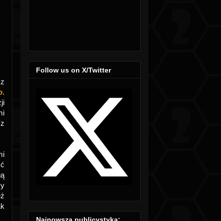
Follow us on X/Twitter
 z
o
.
ji
mi
 z
mi
ść
gą
my
eż
ak
Najnowsza publicystyka: