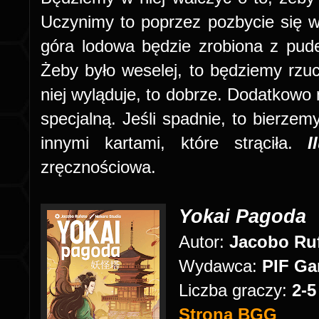
Uczynimy to poprzez pozbycie się ws
góra lodowa będzie zrobiona z pudeł
Żeby było weselej, to będziemy rzuca
niej wyląduje, to dobrze. Dodatkowo
specjalną. Jeśli spadnie, to bierze
innymi kartami, które strąciła.
I
zręcznościowa.
Yokai Pagoda
Autor:
Jacobo Ru
Wydawca:
PIF G
Liczba graczy:
2-5
Strona BGG