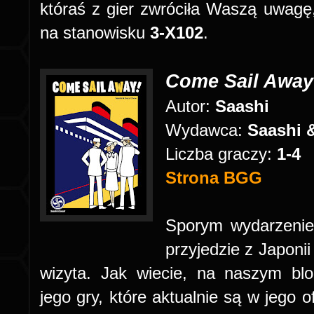
któraś z gier zwróciła Waszą uwag
na stanowisku
3-X102
.
Come Sail Away
Autor:
Saashi
Wydawca:
Saashi 
Liczba graczy:
1-4
Strona BGG
Sporym wydarzeniem
przyjedzie z Japoni
wizyta. Jak wiecie, na naszym bl
jego gry, które aktualnie są w jego o