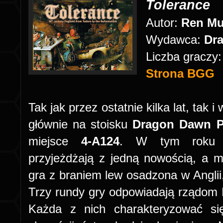
Tolerance
Autor:
Ren Mu
Wydawca:
Dr
Liczba graczy
Strona BGG
Tak jak przez ostatnie kilka lat, tak
głównie na stoisku
Dragon Dawn P
miejsce
4-A124
. W tym roku na
przyjeżdżają z jedną nowością, a 
gra z braniem lew osadzona w Anglii, 
Trzy rundy gry odpowiadają rządom Ma
Każda z nich charakteryzować si