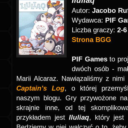
Iluliaq
Autor:
Jacobo Ru
Wydawca:
PIF G
Liczba graczy:
2-
Strona BGG
PIF Games
to pro
dwóch osób - mał
Marii Alcaraz. Nawiązaliśmy z nimi 
Captain's Log
, o której przemyś
naszym blogu. Gry przywożone na
skrajnie inne, od tej skompliko
przykładem jest
Iluliaq
, który jest
Będziemy w niej walczyć o to, żeby 