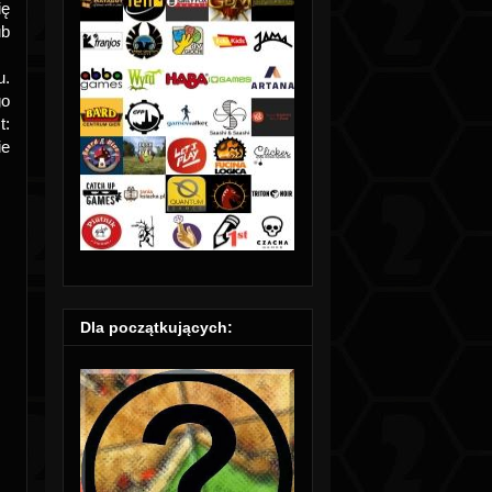
ię
ub
u.
go
t:
ie
Dla początkujących: