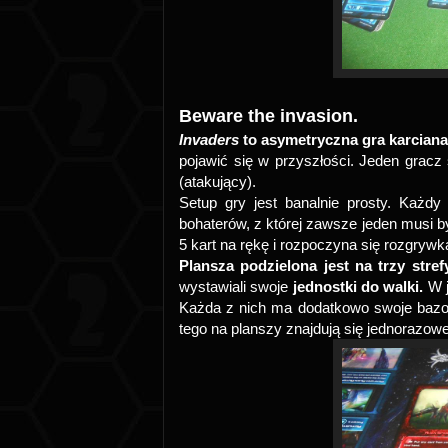
Beware the invasion.
Invaders
to asymetryczna gra karcian
pojawić się w przyszłości. Jeden gracz 
(atakujący).
Setup gry jest banalnie prosty. Każdy
bohaterów, z której zawsze jeden musi by
5 kart na rękę i rozpoczyna się rozgryw
Plansza podzielona jest na trzy stre
wystawiali swoje
jednostki do walki.
W j
Każda z nich ma dodatkowo swoje bazow
tego na planszy znajdują się jednorazowe