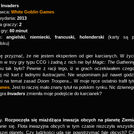
:
Invaders
awca:
White Goblin Games
wydania:
2013
a graczy:
2
 gry:
60 minut
yk:
angielski, niemiecki, francuski, holenderski
(karty są p
lsku)
ę przyznać, że nie jestem ekspertem od gier karcianych. W życ
m w trzy gry typu CCG i żadną z nich nie był
Magic: The Gatherin
u tak było? Pewnie z racji tego, iż w grach oczekiwałem czeg
j niż kart z ładnymi ilustracjami. Nie wspominam już nawet godz
mi na temat zasad
Doom Troopera
... W moje ręce ostatnio trafił tyt
ames
. Jest to raczej mało znany tytuł na polskim rynku. Nic dziwneg
 gra
Invaders
zmieniła moje podejście do karcianek?
ry.
Rozpoczęła się miażdżąca inwazja obcych na planetę Ziemi
nie się. Flota inwazyjna obcych w tym czasie niszczyła wszystk
aszej planety. Czy ludzkości uda się powstrzymać falę obcych? C