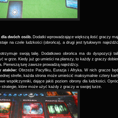
a dla dwóch osób.
Dodatki wprowadzające większą ilość graczy ma
staje na czele ludzkości (obrońca), a drugi jest tytułowym najeźdź
 otrzymuje swoją talię. Dodatkowo obrońca ma do dyspozycji tal
ć w grze. Kiedy już go umieści na planszy, to każdy z graczy dobie
ka. Pierwszą turę zawsze prowadzą najeźdźcy.
fy ataków:
Obrzeże Pacyfiku, Eurazja i Afryka. W nich gracze bę
ednej strefie, każda strona może umieścić maksymalnie cztery kart
e współczynniki, dające jakiś poziom obrony dla ludzkości. Opró
 strategie, które może użyć każdy z graczy w swojej turze.