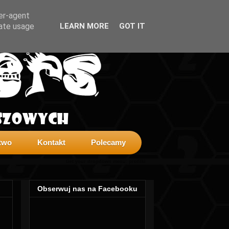
ser-agent
rate usage
LEARN MORE
GOT IT
two
Kontakt
Polecamy
Get your dropdown menu:
profilki
Obserwuj nas na Facebooku