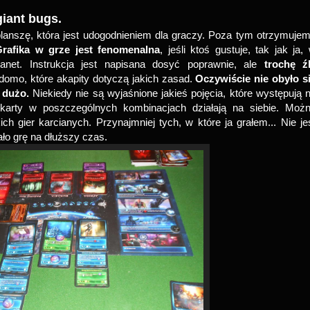
giant bugs.
planszę, która jest udogodnieniem dla graczy. Poza tym otrzymuje
rafika w grze jest fenomenalna
, jeśli ktoś gustuje, tak jak ja,
anet. Instrukcja jest napisana dosyć poprawnie, ale
trochę ź
omo, które akapity dotyczą jakich zasad.
Oczywiście nie obyło s
 dużo.
Niekiedy nie są wyjaśnione jakieś pojęcia, które występują 
karty w poszczególnych kombinacjach działają na siebie. Moż
ch gier karcianych. Przynajmniej tych, w które ja grałem... Nie je
ało grę na dłuższy czas.