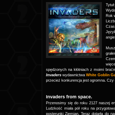
Tytuł
Wyd
Rok 
Liczb
Czas
Jęz
angie
Musz
grałe
Czem
więce
spędzonych na kłótniach z moimi brać
Invaders
wydawnictwa
White Goblin G
przecież konkurencja jest ogromna. Czy
Invaders from space.
Przenosimy się do roku 2127 naszej e
Ludzkość miała pół roku na przygotowa
posterunki Ziemian. Teraz dotarła do n