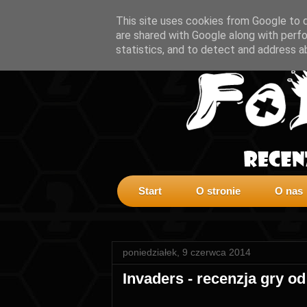
This site uses cookies from Google to de
are shared with Google along with perfo
statistics, and to detect and address a
Start
O stronie
O nas
poniedziałek, 9 czerwca 2014
Invaders - recenzja gry 