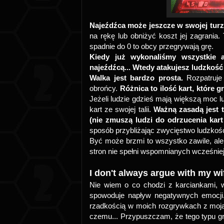
Najeźdźca może jeszcze w swojej tur
na rękę lub obniżyć koszt jej zagrania.
spadnie do 0 to obcy przegrywają grę.
Kiedy już wykonaliśmy wszystkie ak
najeźdźcą... Wtedy atakujesz ludzkość 
Walka jest bardzo prosta.
Rozpatruje 
obrońcy.
Różnica to ilość kart, które 
Jeżeli ludzie gdzieś mają większą moc lu
kart ze swojej talii.
Ważną zasadą jest t
(nie zmuszą ludzi do odrzucenia kart z
sposób przybliżając zwycięstwo ludzkośc
Być może brzmi to wszystko zawile, al
stron nie spełni wspomnianych wcześni
I don't always argue with my wi
Nie wiem o co chodzi z karciankami, w
spowoduje napływ negatywnych emocj
rzadkością w moich rozgrywkach z moją 
czemu... Przypuszczam, że tego typu gr