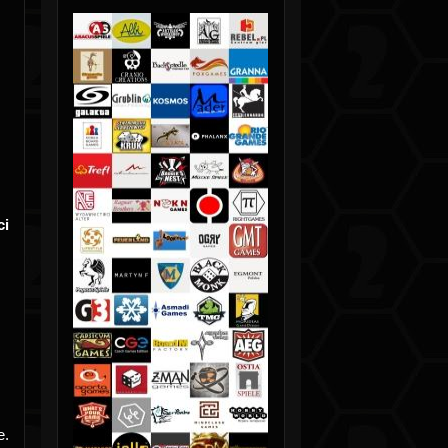
ci
e.