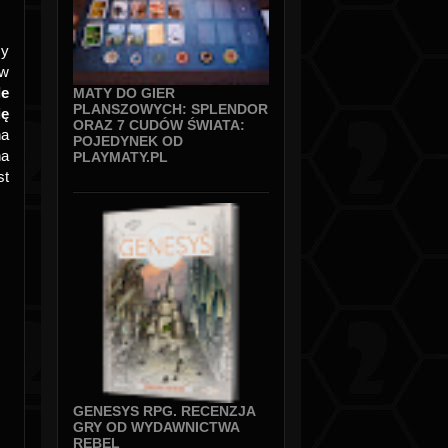
my
 w
le
MATY DO GIER
PLANSZOWYCH: SPLENDOR
ię
ORAZ 7 CUDÓW ŚWIATA:
na
POJEDYNEK OD
na
PLAYMATY.PL
st
GENESYS RPG. RECENZJA
GRY OD WYDAWNICTWA
REBEL