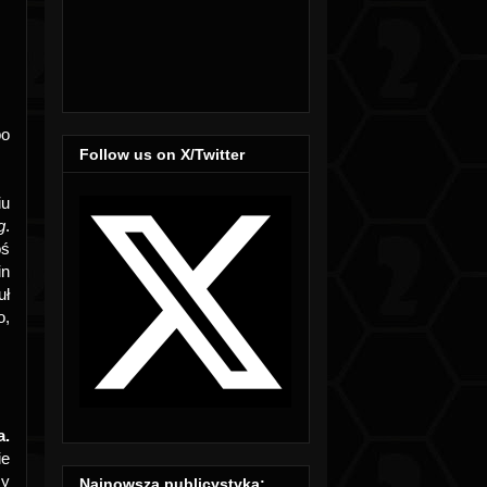
o
Follow us on X/Twitter
iu
g
.
oś
in
uł
o,
a.
ie
zy
Najnowsza publicystyka: