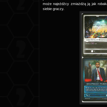
może najeźdźcy zmiażdżą ją jak robak
siebie graczy.