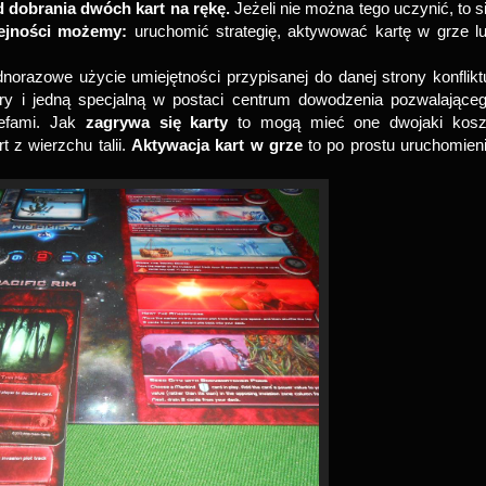
 dobrania dwóch kart na rękę.
Jeżeli nie można tego uczynić, to s
lejności możemy:
uruchomić strategię, aktywować kartę w grze l
dnorazowe użycie umiejętności przypisanej do danej strony konflikt
ry i jedną specjalną w postaci centrum dowodzenia pozwalające
refami. Jak
zagrywa się karty
to mogą mieć one dwojaki kosz
t z wierzchu talii.
Aktywacja kart w grze
to po prostu uruchomien