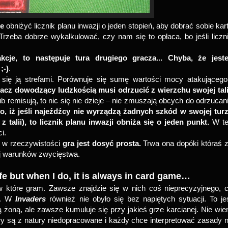
ze
obniżyć licznik planu inwazji o jeden stopień, aby dobrać sobie kar
 Trzeba dobrze wykalkulować, czy nam się to opłaca, bo jeśli liczn
cje, to następuje tura drugiego gracza... Chyba, że jest
;-)
.
się ją strefami. Porównuje się sumę wartości mocy atakującego
gracz dowodzący ludzkością musi odrzucić z wierzchu swojej tali
b remisują, to nic się nie dzieje – nie zmuszają obcych do odrzucan
o, iż jeśli najeźdźcy nie wyrządzą żadnych szkód w swojej tur
 talii), to licznik planu inwazji obniża się o jeden punkt.
W te
i.
e w rzeczywistości
gra jest dosyć prosta.
Trwa ona dopóki któraś 
ej warunków zwycięstwa.
fe but when I do, it is always in card game…
 które gram. Zawsze znajdzie się w nich coś nieprecyzyjnego, 
i. W
Invaders
również nie obyło się bez napiętych sytuacji. To je
żoną, ale zawsze kumuluje się przy jakieś grze karcianej. Nie wi
y są z natury niedopracowane i każdy chce interpretować zasady 