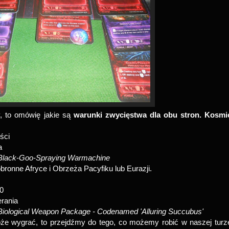
y, to omówię jakie są
warunki zwycięstwa dla obu stron.
Kosmi
ści
a
Black-Goo-Spraying Warmachine
ronne Afryce i Obrzeża Pacyfiku lub Eurazji.
 0
erania
Biological Weapon Package - Codenamed 'Alluring Succubus'
że wygrać, to przejdźmy do tego, co możemy robić w naszej turz