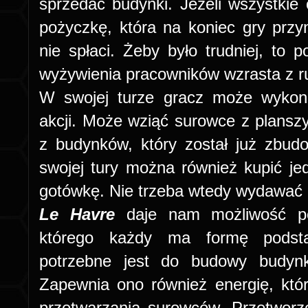
sprzedać budynki. Jeżeli wszystkie 
pożyczkę, która na koniec gry przyno
nie spłaci. Żeby było trudniej, to 
wyżywienia pracowników wzrasta z r
W swojej turze gracz może wykon
akcji. Może wziąć surowce z planszy
z budynków, który został już zb
swojej tury można również kupić j
gotówkę. Nie trzeba wtedy wydawać 
Le Havre
daje nam możliwość po
którego każdy ma formę podst
potrzebne jest do budowy budyn
Zapewnia ono również energię, któ
przetwarzania surowców. Przetworz