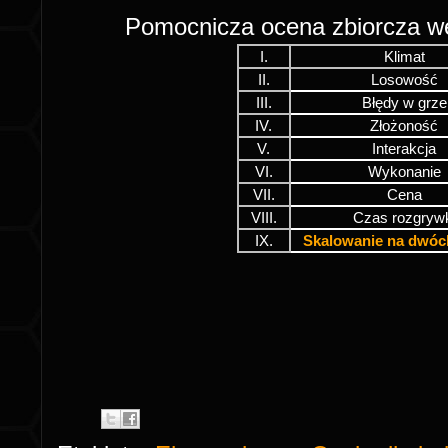
Pomocnicza ocena zbiorcza 
I.
Klimat
II.
Losowość
III.
Błędy w grze
IV.
Złożoność
V.
Interakcja
VI.
Wykonanie
VII.
Cena
VIII.
Czas rozgryw
IX.
Skalowanie na dwóc