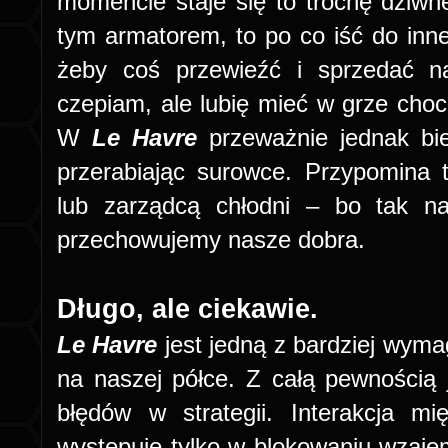
momencie staje się to trochę dziwn
tym armatorem, to po co iść do inn
żeby coś przewieźć i sprzedać n
czepiam, ale lubię mieć w grze choc
W
Le Havre
przeważnie jednak bi
przerabiając surowce. Przypomina 
lub zarządcą chłodni – bo tak n
przechowujemy nasze dobra.
Długo, ale ciekawie.
Le Havre
jest jedną z bardziej wymag
na naszej półce. Z całą pewnością j
błędów w strategii. Interakcja m
występuje tylko w blokowaniu wzaj