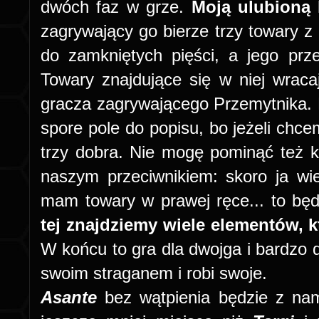
dwóch faz w grze.
Moją ulubioną 
zagrywający go bierze trzy towary z p
do zamkniętych pięści, a jego prz
Towary znajdujące się w niej wracaj
gracza zagrywającego Przemytnika. N
spore pole do popisu, bo jeżeli chc
trzy dobra. Nie mogę pominąć też 
naszym przeciwnikiem: skoro ja wi
mam towary w prawej ręce... to będę
tej znajdziemy wiele elementów, k
W końcu to gra dla dwojga i bardzo do
swoim straganem i robi swoje.
Asante
bez wątpienia będzie z nam