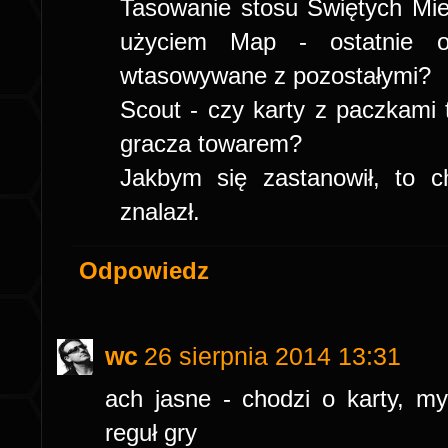
Tasowanie stosu Świętych Miej
użyciem Map - ostatnie od
wtasowywane z pozostałymi?
Scout - czy karty z paczkami
gracza towarem?
Jakbym się zastanowił, to 
znalazł.
Odpowiedz
wc
26 sierpnia 2014 13:31
ach jasne - chodzi o karty, m
reguł gry