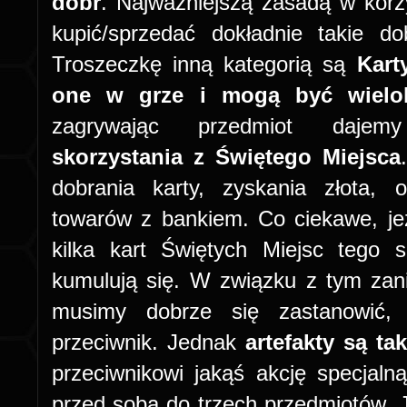
dóbr
. Najważniejszą zasadą w korzys
kupić/sprzedać dokładnie takie do
Troszeczkę inną kategorią są
Kart
one w grze i mogą być wielok
zagrywając przedmiot dajemy
skorzystania z Świętego Miejsca
dobrania karty, zyskania złota, 
towarów z bankiem. Co ciekawe, j
kilka kart Świętych Miejsc tego 
kumulują się. W związku z tym zan
musimy dobrze się zastanowić, 
przeciwnik. Jednak
artefakty są ta
przeciwnikowi jakąś akcję specjal
przed sobą do trzech przedmiotów. J