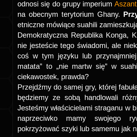
odnosi się do grupy imperium
Aszant
na obecnym terytorium Ghany.
Prz
etniczne mówiące suahili zamieszkują
Demokratyczna Republika Konga, K
nie jesteście tego świadomi, ale nie
coś w tym języku lub przynajmniej
matata” to „nie martw się” w suahil
ciekawostek, prawda?
Przejdźmy do samej gry, której fabuła
będziemy ze sobą handlowali różny
Jesteśmy właścicielami straganu w bli
naprzeciwko mamy swojego ryw
pokrzyżować szyki lub samemu jak na