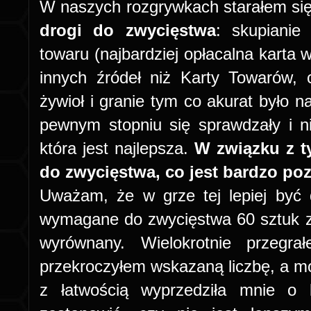
W naszych rozgrywkach starałem s
drogi do zwycięstwa
: skupianie
towaru (najbardziej opłacalna karta 
innych źródeł niż Karty Towarów, 
żywioł i granie tym co akurat było n
pewnym stopniu się sprawdzały i n
która jest najlepsza.
W związku z 
do zwycięstwa, co jest bardzo po
Uważam, że w grze tej lepiej być 
wymagane do zwycięstwa 60 sztuk zło
wyrównany. Wielokrotnie przegr
przekroczyłem wskazaną liczbę, a moj
z łatwością wyprzedziła mnie o k