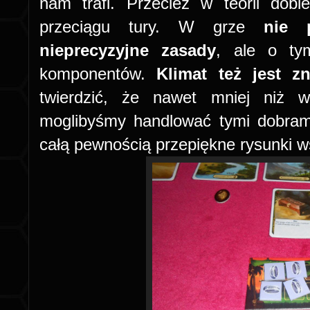
nam trafi. Przecież w teorii dob
przeciągu tury. W grze
nie 
nieprecyzyjne zasady
, ale o ty
komponentów.
Klimat też jest 
twierdzić, że nawet mniej niż 
moglibyśmy handlować tymi dobrami
całą pewnością przepiękne rysunki w