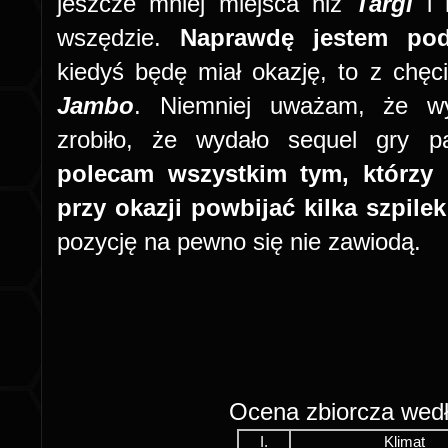
jeszcze mniej miejsca niż
Targi
i
wszędzie.
Naprawdę jestem po
kiedyś będę miał okazję, to z chę
Jambo
. Niemniej uważam, że 
zrobiło, że wydało sequel gry 
polecam wszystkim tym, którzy 
przy okazji powbijać kilka szpile
pozycję na pewno się nie zawiodą.
Ocena zbiorcza wed
I.
Klimat