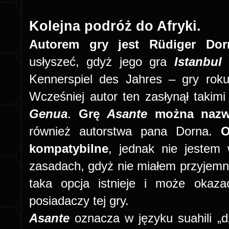
Kolejna podróż do Afryki.
Autorem gry jest Rüdiger Dor
usłyszeć, gdyż jego gra
Istanbu
Kennerspiel des Jahres – gry rok
Wcześniej autor ten zasłynął takimi
Genua
.
Grę
Asante
można nazw
również autorstwa pana Dorna.
O
kompatybilne
, jednak nie jestem 
zasadach, gdyż nie miałem przyjem
taka opcja istnieje i może okaza
posiadaczy tej gry.
Asante
oznacza w języku suahili „d