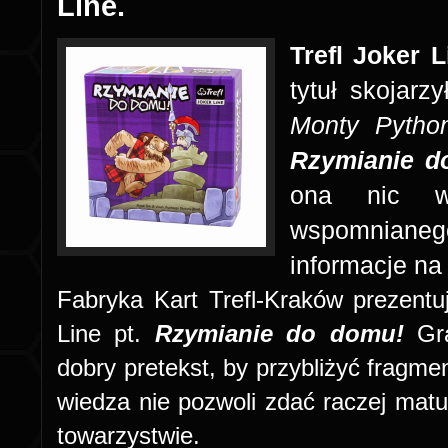
Line.
Trefl Joker L
tytuł skojar
Monty Pytho
Rzymianie d
ona nic w
wspomnianego 
informacje na 
Fabryka Kart Trefl-Kraków prezentuj
Line pt.
Rzymianie do domu!
Gra
dobry pretekst, by przybliżyć fragment
wiedza nie pozwoli zdać raczej mat
towarzystwie.