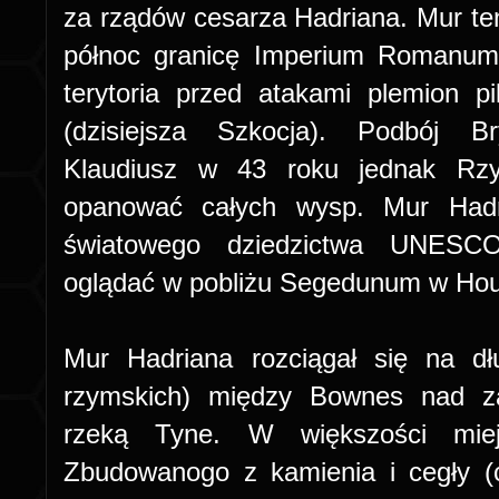
za rządów cesarza Hadriana. Mur ten
północ granicę Imperium Romanum 
terytoria przed atakami plemion pik
(dzisiejsza Szkocja). Podbój Br
Klaudiusz w 43 roku jednak Rzy
opanować całych wysp. Mur Hadri
światowego dziedzictwa UNESCO
oglądać w pobliżu Segedunum w Hous
Mur Hadriana rozciągał się na d
rzymskich) między Bownes nad z
rzeką Tyne. W większości mie
Zbudowanogo z kamienia i cegły (