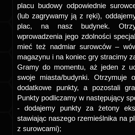
placu budowy odpowiednie surowce
(lub zagrywamy ją z ręki), oddajem
plac, na nasz budynek. Otrzy
wprowadzenia jego zdolności specj
mieć też nadmiar surowców – wów
magazynu i na koniec gry stracimy za
Gramy do momentu, aż jeden z uc
swoje miasta/budynki. Otrzymuje
dodatkowe punkty, a pozostali gr
Punkty podliczamy w następujący sp
- dodajemy punkty za żetony ekspl
stawiając naszego rzemieślnika na p
z surowcami);