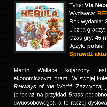
Tytuł:
Via Neb
Wydawca:
RE
Rok wydania:
Liczba graczy
Czas gry:
45 m
Język:
polski
Sprawdź aktua
Martin Wallace kojarzony jes
ekonomicznymi grami. W swojej kole
Railways of the World
. Zazwyczaj j
(chociaż na przykład
Brass
podobno
dwuosobowego), a to raczej dyskwalif