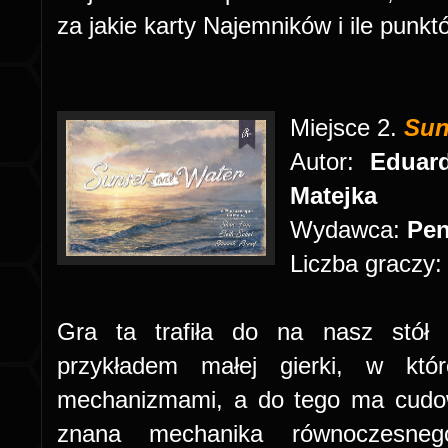
za jakie karty Najemników i ile punkt
Miejsce 2.
Sun
Autor:
Eduard
Matejka
Wydawca:
Pen
Liczba graczy
Gra ta trafiła do na nasz stół z
przykładem małej gierki, w któ
mechanizmami, a do tego ma cudown
znana mechanika równoczesnego