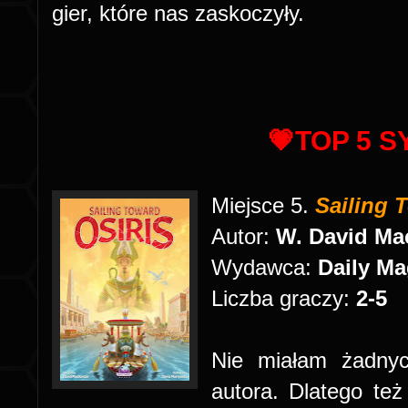
gier, które nas zaskoczyły.
💗TOP 5 S
Miejsce 5.
Sailing 
Autor:
W. David Ma
Wydawca:
Daily M
Liczba graczy:
2-5
Nie miałam żadny
autora. Dlatego te