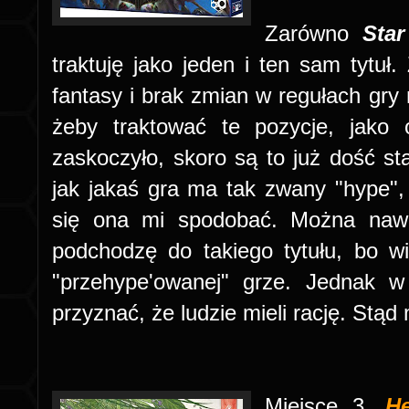
Zarówno
Sta
traktuję jako jeden i ten sam tytuł.
fantasy i brak zmian w regułach gry 
żeby traktować te pozycje, jako
zaskoczyło, skoro są to już dość st
jak jakaś gra ma tak zwany "hype",
się ona mi spodobać. Można nawe
podchodzę do takiego tytułu, bo w
"przehype'owanej" grze. Jednak 
przyznać, że ludzie mieli rację. Stą
Miejsce 3.
H