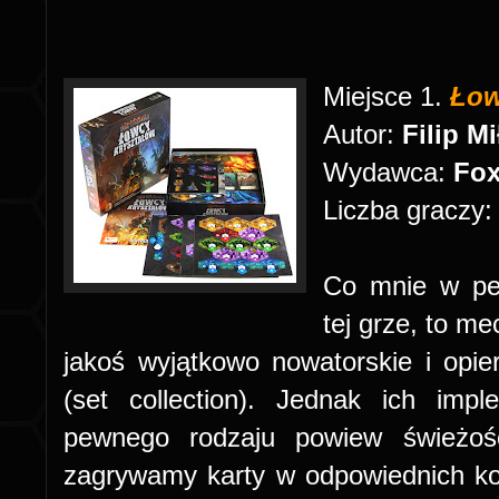
Miejsce 1.
Łow
Autor:
Filip M
Wydawca:
Fo
Liczba graczy
Co mnie w pe
tej grze, to m
jakoś wyjątkowo nowatorskie i opie
(set collection). Jednak ich im
pewnego rodzaju powiew świeżoś
zagrywamy karty w odpowiednich ko