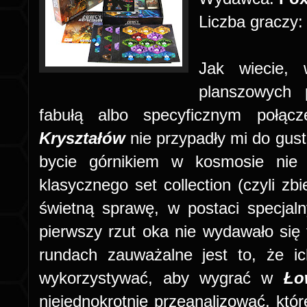
Liczba graczy
Jak wiecie, 
planszowych p
fabułą albo specyficznym połą
Kryształów
nie przypadły mi do gus
bycie górnikiem w kosmosie nie 
klasycznego set collection (czyli z
świetną sprawę, w postaci specjal
pierwszy rzut oka nie wydawało się t
rundach zauważalne jest to, że ic
wykorzystywać, aby wygrać w
Ło
niejednokrotnie przeanalizować, któr