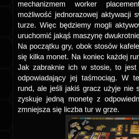
mechanizmem worker placeme
możliwość jednorazowej aktywacji s
turze. Więc będziemy mogli aktyw
uruchomić jakąś maszynę dwukrotnie –
Na początku gry, obok stosów kafele
się kilka monet. Na koniec każdej ru
Jak zabraknie ich w stosie, to jes
odpowiadający jej taśmociąg. W teo
rund, ale jeśli jakiś gracz użyje nie 
zyskuje jedną monetę z odpowied
zmniejsza się liczba tur w grze.