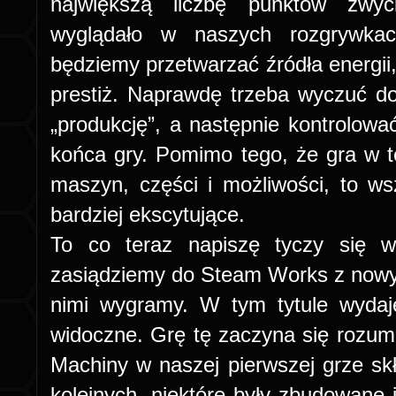
największą liczbę punktów zwyc
wyglądało w naszych rozgrywkac
będziemy przetwarzać źródła energii,
prestiż. Naprawdę trzeba wyczuć d
„produkcję”, a następnie kontrolować
końca gry.
Pomimo tego, że gra w te
maszyn, części i możliwości, to w
bardziej ekscytujące.
To co teraz napiszę tyczy się wi
zasiądziemy do Steam Works z nowy
nimi wygramy. W tym tytule wydaje
widoczne. Grę tę zaczyna się rozumi
Machiny w naszej pierwszej grze skł
kolejnych, niektóre były zbudowane 