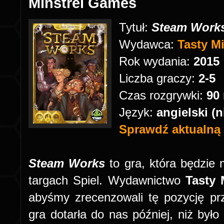
Minstrel Games
Tytuł:
Steam Work
Wydawca:
Tasty M
Rok wydania:
2015
Liczba graczy:
2-5
Czas rozgrywki:
90
Język:
angielski (
Sprawdź aktualną c
Steam Works
to gra, która będzie 
targach Spiel. Wydawnictwo
Tasty 
abyśmy zrecenzowali tę pozycję pr
gra dotarła do nas później, niż było