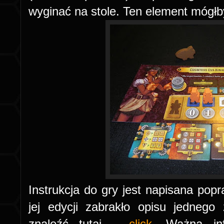
wyginać na stole. Ten element mógłb
Instrukcja do gry jest napisana popr
jej edycji zabrakło opisu jedneg
znaleźć tutaj –
click
. Ważna inf