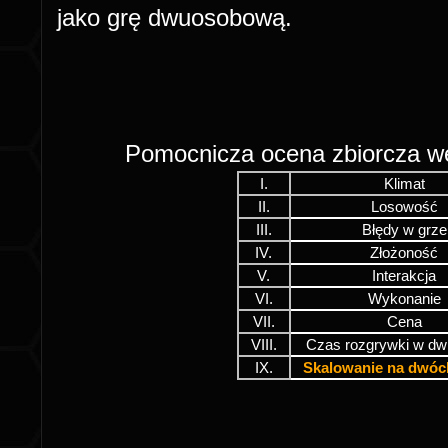
jako grę dwuosobową.
Pomocnicza ocena zbiorcza 
I.
Klimat
II.
Losowość
III.
Błędy w grze
IV.
Złożoność
V.
Interakcja
VI.
Wykonanie
VII.
Cena
VIII.
Czas rozgrywki w dw
IX.
Skalowanie na dwóc