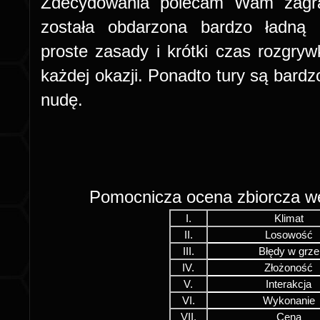
Zdecydowania polecam Wam zagra
została obdarzona bardzo ładną 
proste zasady i krótki czas rozgryw
każdej okazji. Ponadto tury są bard
nudę.
Pomocnicza ocena zbiorcza 
I.
Klimat
II.
Losowość
III.
Błędy w grze
IV.
Złożoność
V.
Interakcja
VI.
Wykonanie
VII.
Cena