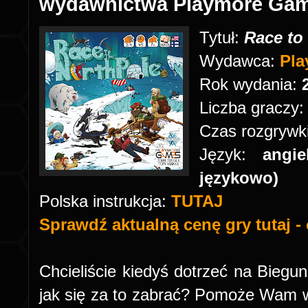
wydawnictwa Playmore Ga
Tytuł:
Race to
Wydawca:
Pl
Rok wydania:
Liczba graczy
Czas rozgrywk
Język:
angie
językowo)
Polska instrukcja
:
TUTAJ
Sprawdź aktualną cenę gry tutaj - 
Chcieliście kiedyś dotrzeć na Biegun 
jak się za to zabrać? Pomoże Wam