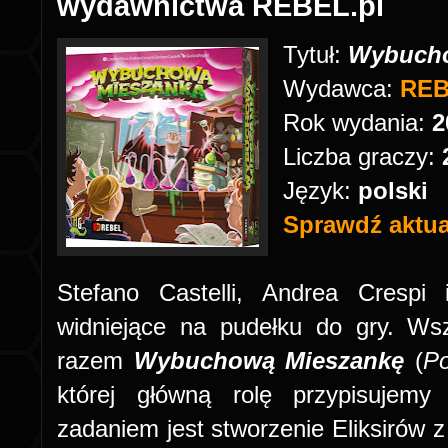
wydawnictwa REBEL.pl
Tytuł:
Wybucho
Wydawca:
REB
Rok wydania:
2
Liczba graczy:
Język:
polski
Sprawdź aktual
Stefano Castelli, Andrea Crespi
widniejące na pudełku do gry. Ws
razem
Wybuchową Mieszankę
(
Po
której główną rolę przypisujemy
zadaniem jest stworzenie Eliksirów 