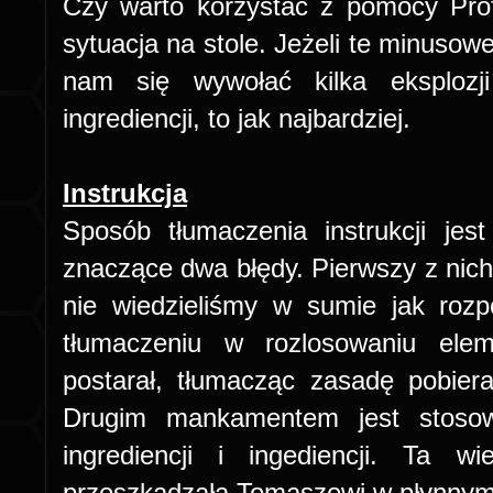
Czy warto korzystać z pomocy Prof
sytuacja na stole. Jeżeli te minuso
nam się wywołać kilka eksplozj
ingrediencji, to jak najbardziej.
Instrukcja
Sposób tłumaczenia instrukcji je
znaczące dwa błędy. Pierwszy z nich
nie wiedzieliśmy w sumie jak roz
tłumaczeniu w rozlosowaniu ele
postarał, tłumacząc zasadę pobieran
Drugim mankamentem jest stosow
ingrediencji i ingediencji. Ta wi
przeszkadzała Tomaszowi w płynnym c