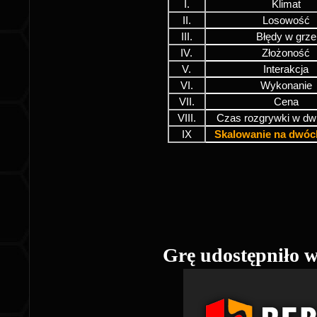
I.
Klimat
II.
Losowość
III.
Błędy w grze
IV.
Złożoność
V.
Interakcja
VI.
Wykonanie
VII.
Cena
VIII.
Czas rozgrywki w dw
IX
Skalowanie na dwóc
Grę udostępniło 