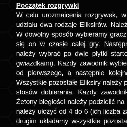
Początek rozgrywki
W celu urozmaicenia rozgrywek, w 
udziału dwa rodzaje Eliksirów. Nale
W dowolny sposób
wybieramy gracza
się on w czasie całej gry. Następ
należy wybrać po dwie płyt
ki star
gwiazdkami).
Każdy zawodnik wybier
od pierwszego, a następnie kolejn
Wszystkie pozostałe Eliksiry należy 
stosów dobierania. Każdy zawodni
Żetony biegłości należy podzielić n
należy ułożyć od 4 do 6 (ich liczba z
drugim układamy wszystkie pozostał