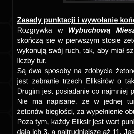
Zasady punktacji i wywołanie koń
Rozgrywka w
Wybuchową Mies
skończą się w pierwszym stosie że
wykonują swój ruch, tak, aby miał sz
liczby tur.
Są dwa sposoby na zdobycie żetonó
jest zebranie trzech Eliksirów o tak
Drugim jest posiadanie co najmniej p
Nie ma napisane, że w jednej t
żetonów biegłości, za wypełnienie o
Poza tym, każdy Eliksir jest wart pu
dają ich 3, a najtrudniejsze aż 11. J