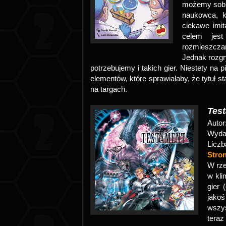
możemy sobi
naukowca, k
ciekawe imi
celem jest
rozmieszcza
Jednak rozg
potrzebujemy i takich gier. Niestety na
elementów, które sprawiałaby, że tytuł s
na targach.
Tes
Autor
Wyda
Liczb
Stro
W rz
w kli
gier 
jako
wszys
teraz