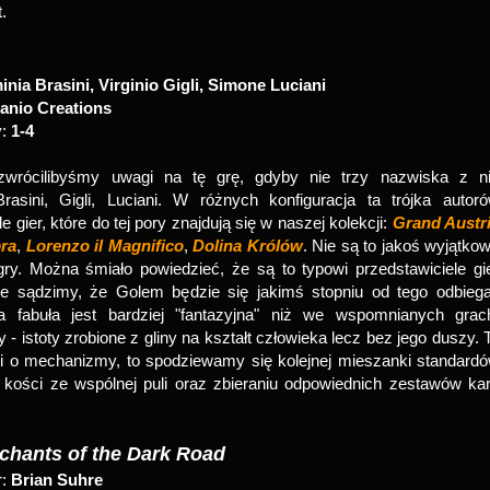
t.
inia Brasini, Virginio Gigli, Simone Luciani
anio Creations
y:
1-4
zwrócilibyśmy uwagi na tę grę, gdyby nie trzy nazwiska z n
rasini, Gigli, Luciani. W różnych konfiguracja ta trójka autor
e gier, które do tej pory znajdują się w naszej kolekcji:
Grand Austr
ra
,
Lorenzo il Magnifico
,
Dolina Królów
. Nie są to jakoś wyjątko
gry. Można śmiało powiedzieć, że są to typowi przedstawiciele gi
ie sądzimy, że Golem będzie się jakimś stopniu od tego odbiega
 fabuła jest bardziej "fantazyjna" niż we wspomnianych grac
- istoty zrobione z gliny na kształt człowieka lecz bez jego duszy. 
zi o mechanizmy, to spodziewamy się kolejnej mieszanki standard
u kości ze wspólnej puli oraz zbieraniu odpowiednich zestawów kar
chants of the Dark Road
r:
Brian Suhre