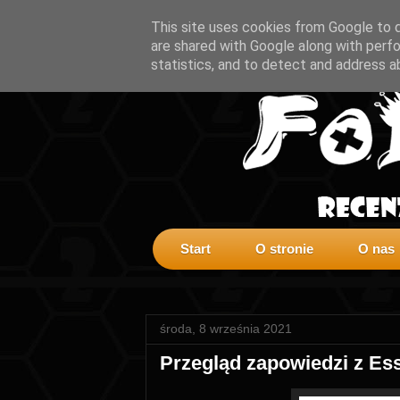
This site uses cookies from Google to de
are shared with Google along with perfo
statistics, and to detect and address a
Start
O stronie
O nas
środa, 8 września 2021
Przegląd zapowiedzi z Es