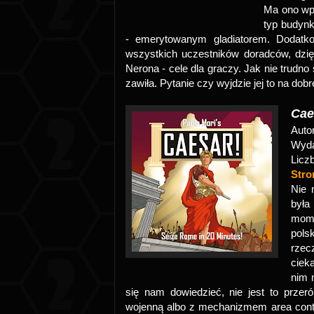
Ma ono wpr
typ budynk
- emerytowanym gladiatorem. Dodatko
wszystkich uczestników doradców, dzi
Nerona - cele dla graczy. Jak nie trudno 
zawiła. Pytanie czy wyjdzie jej to na do
Cae
Auto
Wyd
Licz
Str
Nie 
była
mome
pols
rzec
ciek
nim 
się nam dowiedzieć, nie jest to prze
wojenną albo z mechanizmem area contro