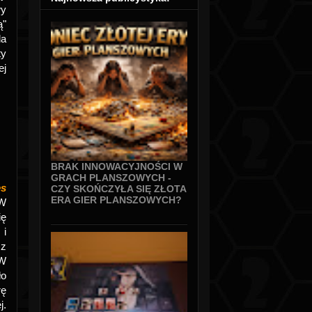
wy
ą"
la
ty
ej
BRAK INNOWACYJNOŚCI W
GRACH PLANSZOWYCH -
es
CZY SKOŃCZYŁA SIĘ ZŁOTA
ERA GIER PLANSZOWYCH?
W
ię
 i
 z
 W
ło
rę
j.