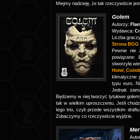
Miejmy nadzieję, że tak rzeczywiście jes
Golem
Autorzy:
Flam
Wydawca:
Cr
Liczba gracz
Strona BGG
Pewnie nie 
powiązane: B
stworzyła wiel
Hotel
,
Coimb
klimatyczne 
typu euro. N
Jednak sama
Będziemy w niej tworzyć tytułowe golemy 
tak w wielkim uproszczeniu. Jeśli chod
tego trio, czyli przede wszystkim draft
Zobaczymy co rzeczywiście wyjdzie.
Mer
Auto