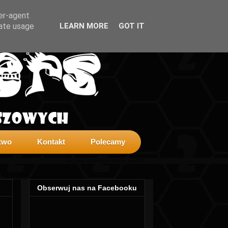
ser-agent
rate usage
LEARN MORE
GOT IT
two
Kontakt
Polecamy
Get your dropdown menu:
profilki
Obserwuj nas na Facebooku