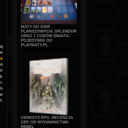
MATY DO GIER
PLANSZOWYCH: SPLENDOR
ORAZ 7 CUDÓW ŚWIATA:
POJEDYNEK OD
PLAYMATY.PL
ią
ów
ia
wo
er
ł.
h.
To
ów
t.
GENESYS RPG. RECENZJA
GRY OD WYDAWNICTWA
REBEL