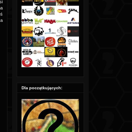
si
na
eś
za
Dla początkujących: