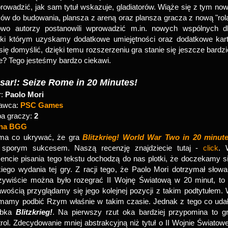
owadzić, jak sam tytuł wskazuje, gladiatorów. Wiąże się z tym no
ów do budowania, plansza z areną oraz plansza gracza z nową "rol
wo autorzy postanowili wprowadzić m.in. nowych wspólnych d
ęki którym uzyskamy dodatkowe umiejętności oraz dodatkowe kar
się domyślić, dzięki temu rozszerzeniu gra stanie się jeszcze bardzi
bre? Tego jesteśmy bardzo ciekawi.
sar!: Seize Rome in 20 Minutes!
r:
Paolo Mori
awca:
PSC Games
ba graczy:
2
ona BGG
ma co ukrywać, że gra
Blitzkrieg! World War Two in 20 minut
 sporym sukcesem. Naszą recenzję znajdziecie tutaj -
click
. 
ncie pisania tego tekstu dochodzą do nas plotki, że doczekamy s
kiego wydania tej gry. Z racji tego, że Paolo Mori dotrzymał słowa
zywiście można było rozegrać II Wojnę Światową w 20 minut, to
awością przyglądamy się jego kolejnej pozycji z takim podtytułem.
mamy podbić Rzym właśnie w takim czasie. Jednak z tego co uda
róbka
Blitzkrieg!
. Na pierwszy rzut oka bardziej przypomina to g
l. Zdecydowanie mniej abstrakcyjną niż tytuł o II Wojnie Światowe