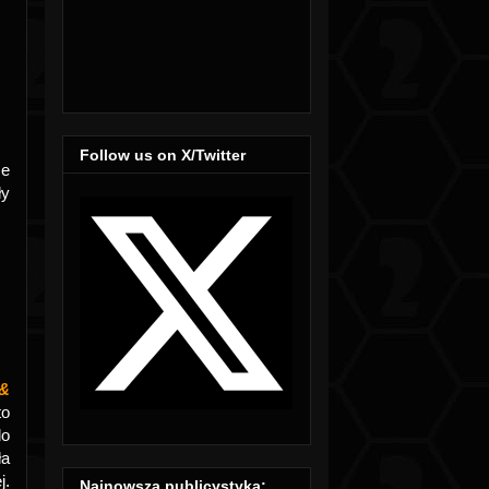
Follow us on X/Twitter
ce
ły
&
to
do
ła
j.
Najnowsza publicystyka: