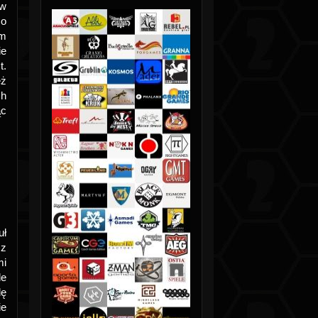
 w
Co
ym
ie
t.
eż
ch
ąc
uł
 z
mi
de
dę
ie