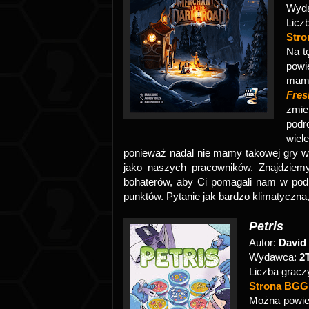
Wyd
Licz
Str
Na t
powi
mamy
Fres
zmie
podr
wiel
ponieważ nadal nie mamy takowej gry w 
jako naszych pracowników. Znajdziemy
bohaterów, aby Ci pomagali nam w podr
punktów. Pytanie jak bardzo klimatyczna,
Petris
Autor:
David
Wydawca:
2
Liczba gracz
Strona BG
Można powiedz