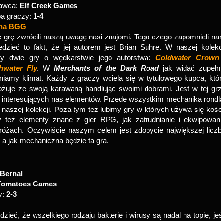
awca:
Elf Creek Games
ba graczy:
1-4
ona BGG
ę grę zwrócili naszą uwagę nasi znajomi. Tego czego zapomnieli n
edzieć to fakt, że jej autorem jest Brian Suhre. W naszej kolekc
 dwie gry o wędkarstwie jego autorstwa:
Coldwater Crown
hwater Fly
. W
Merchants of the Dark Road
jak widać zupełn
niamy klimat. Każdy z graczy wciela się w tytułowego kupca, któ
óżuje ze swoją karawaną handlując swoimi dobrami. Jest w tej gr
e interesujących nas elementów. Przede wszystkim mechanika rondl
naszej kolekcji. Poza tym też lubimy gry w których używa się kośc
 też elementy znane z gier RPG, jak zatrudnianie i ekwipowan
óżach. Oczywiście naszym celem jest zdobycie największej licz
 a jak mechaniczna będzie ta gra.
 Bernal
Tomatoes
Games
y:
2-3
G
ieć, że wszelkiego rodzaju bakterie i wirusy są nadal na topie, jeś