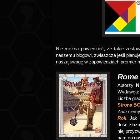
Nie można powiedzieć, że takie zestawi
naszemu blogowi, zwłaszcza jeśli planuj
naszą uwagę w zapowiedziach premier n
Rome 
Autorzy:
N
Wydawca
Liczba gra
Strona B
Zaczniemy
Roll
. Jak 
dość złożo
niej przyz
nam do gus