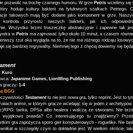
e pozwolić na trochę czarnego humoru. W grze
Petris
wcielimy się
tóry hoduje kultury bakterii na tytułowych szalkach Petriego. 
tacje takowych mają być dodane jako komponent w grze. Nasz
 kontrola przyrostu naszych bakterii, jak ich odpowiedn
nie. Wszystko brzmi troszeczkę abstrakcyjnie i zapewne tak jes
rywka w
Petris
ma zajmować tylko około 10 minut, a czasem równi
 pierwszy rzut oka wygląda na to, że nie ma różnego rodzaju losowy
taje się bardziej regrywalny. Niemniej tego z chęcią dowiemy się będ
tament
:
Kuro
wca:
Japanime Games, LionWing Publishing
a graczy:
1-4
na BGG
eczywistości
Testament
to nie jest nowa gra, tylko reprint. Jest to tyt
matach anime, w którym gracze wcielając się w jeden z archetypów
(c)RPG: tanka, DPSa albo healera i walczą ze stworami. Nie brz
ś wyjątkowo prawda? Co interesującego tu znajdziemy? Prze
tkim gra zapożycza sporo gier komputerowych - roguelike. Nie bę
 wnikał w szczegóły czym to dokładnie jest. W wielkim skrócie, tak