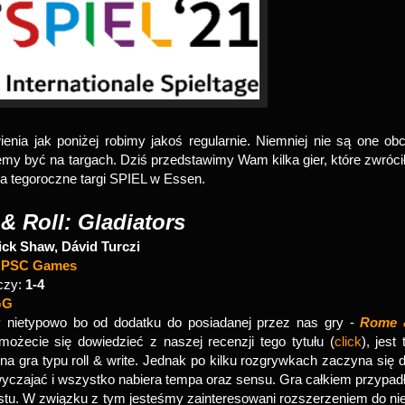
enia jak poniżej robimy jakoś regularnie. Niemniej nie są one ob
emy być na targach. Dziś przedstawimy Wam kilka gier, które zwróci
a tegoroczne targi SPIEL w Essen.
& Roll: Gladiators
ick Shaw, Dávid Turczi
:
PSC Games
czy:
1-4
GG
 nietypowo bo od dodatku do posiadanej przez nas gry -
Rome 
możecie się dowiedzieć z naszej recenzji tego tytułu (
click
), jest 
na gra typu roll & write. Jednak po kilku rozgrywkach zaczyna się 
wyczajać i wszystko nabiera tempa oraz sensu. Gra całkiem przypad
tu. W związku z tym jesteśmy zainteresowani rozszerzeniem do nie