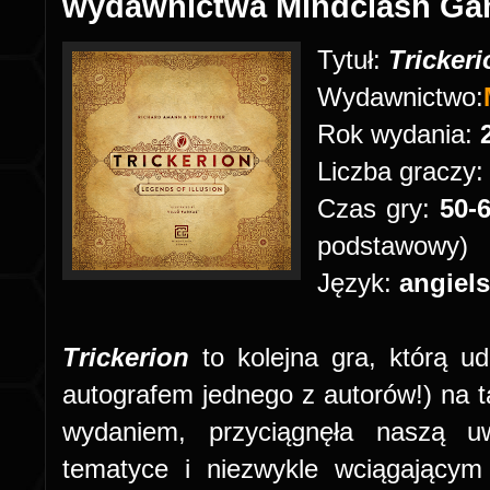
wydawnictwa Mindclash G
Tytuł:
Trickeri
Wydawnictwo:
Rok wydania:
Liczba graczy
Czas gry:
50-
podstawowy)
Język:
angiels
Trickerion
to kolejna gra, którą 
autografem jednego z autorów!) na t
wydaniem, przyciągnęła naszą uw
tematyce i niezwykle wciągającym 