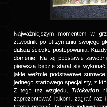
Najważniejszym momentem w grze 
zawodnik po otrzymaniu swojego g
dalszą ścieżkę postępowania. Każdy z
domenie. Na tej podstawie zawodni
pierwszą będzie starał się wykona
jakie weźmie podstawowe surowce. 
jednego startowego specjalisty, z kt
Z tego też względu,
Trickerion
n
zaprezentować laikom, zagrać raz i
trzeba poznać, by móc indywidualn