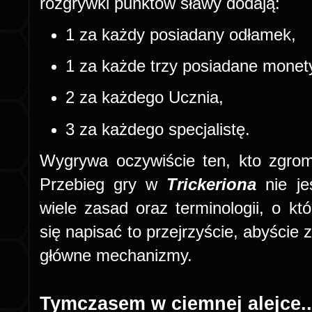
rozgrywki punktów sławy dodają:
1 za każdy posiadany odłamek,
1 za każde trzy posiadane monet
2 za każdego Ucznia,
3 za każdego specjalistę.
Wygrywa oczywiście ten, kto zgrom
Przebieg gry w
Trickeriona
nie j
wiele zasad oraz terminologii, o kt
się napisać to przejrzyście, abyście z
główne mechanizmy.
Tymczasem w ciemnej alejce..