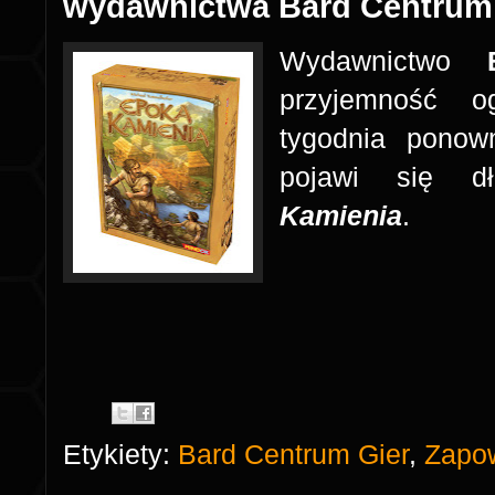
wydawnictwa Bard Centrum
Wydawnictwo
przyjemność o
tygodnia ponow
pojawi się d
Kamienia
.
Etykiety:
Bard Centrum Gier
,
Zapow